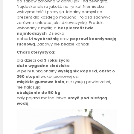
do zabaw zarówno w domu jak i na zewnątrz.
Najdoskonalsza jakość na rynku! Niemiecka
wytrzymałość i precyzja.
Idealny pomysł na
prezent dla każdego malucha. Pojazd zachwyci
zarówno chłopca jak i dziewczynkę. Produkt
wykonany z myślą o
bezpieczeństwie
najmłodszych
. Dziecko
pobudzi
wyobraźnię
oraz
poprawi koordynację
ruchową
. Zabawy nie będzie końca!
Charakterystyka:
dla dzieci
od 3 roku życia
duże wygodne siedzisko
w pełni funkcjonalny
wysięgnik koparki
,
obrót o
360 stopni
wokół pionowej osi
miękkie gumowe koła
, nie rysują powierzchni,
nie hałasują
obciążenie do 50 kg
cały pojazd można łatwo
umyć pod bieżącą
wodą