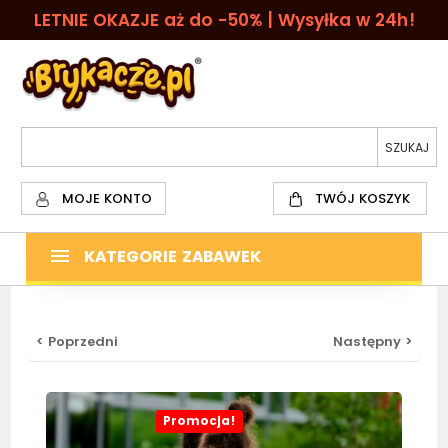
LETNIE OKAZJE aż do -50% | Wysyłka w 24h!
MOJE KONTO
TWÓJ KOSZYK
KATEGORIE ZABAWEK
< Poprzedni
Następny >
Promocja!