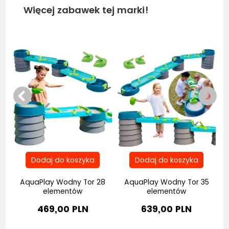
Więcej zabawek tej marki!
Be
by
AquaPlay Wodny Tor 28
AquaPlay Wodny Tor 35
elementów
elementów
469,00 PLN
639,00 PLN