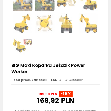
BIG Maxi Koparka Jeździk Power
Worker
Kod produktu:
55811
EAN:
4004943558112
-15%
199,90 PLN
169,92 PLN
Najniższa cena w okresie 30 dni przed promocją: