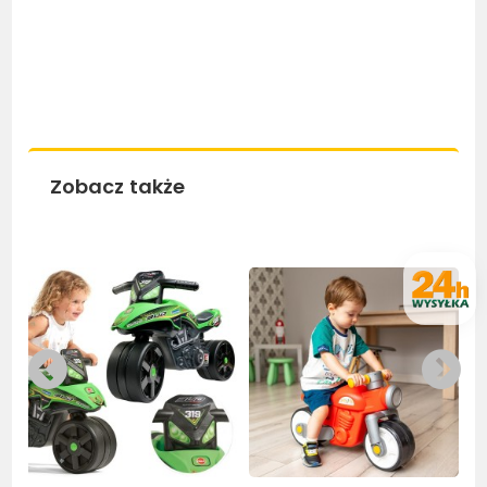
Zobacz także
Bestseller
Be