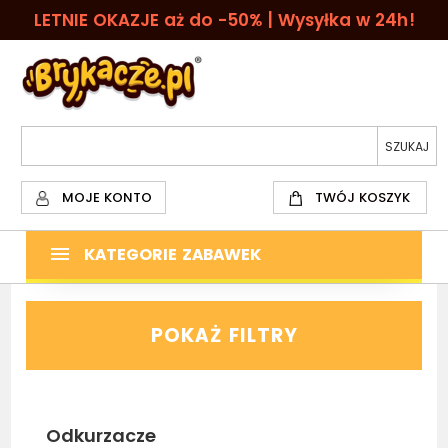
LETNIE OKAZJE aż do -50% | Wysyłka w 24h!
MOJE KONTO
TWÓJ KOSZYK
KATEGORIE ZABAWEK
POKAŻ FILTRY
Odkurzacze