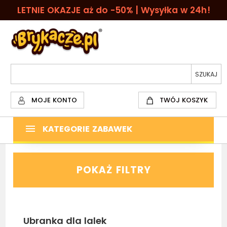
LETNIE OKAZJE aż do -50% | Wysyłka w 24h!
MOJE KONTO
TWÓJ KOSZYK
KATEGORIE ZABAWEK
POKAŻ FILTRY
Ubranka dla lalek