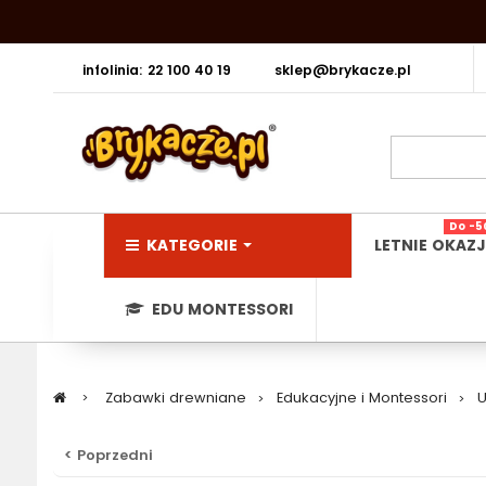
infolinia: 22 100 40 19
sklep@brykacze.pl
Do -5
KATEGORIE
LETNIE OKAZJ
EDU MONTESSORI
>
Zabawki drewniane
>
Edukacyjne i Montessori
>
U
< Poprzedni