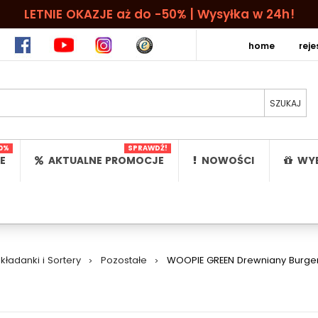
LETNIE OKAZJE aż do -50% | Wysyłka w 24h!
home
rej
0%
SPRAWDŹ!
E
AKTUALNE PROMOCJE
NOWOŚCI
WYB
kładanki i Sortery
>
Pozostałe
>
WOOPIE GREEN Drewniany Burger R