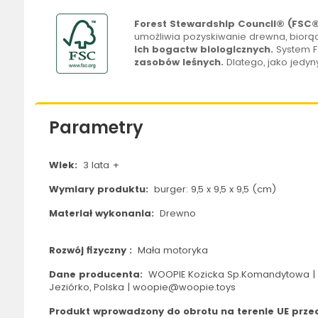
Forest Stewardship Council® (FSC
umożliwia pozyskiwanie drewna, bior
ich bogactw biologicznych.
System F
zasobów leśnych.
Dlatego, jako jedyn
Parametry
Wiek:
3 lata +
Wymiary produktu:
burger: 9,5 x 9,5 x 9,5 (cm)
Materiał wykonania:
Drewno
Rozwój fizyczny :
Mała motoryka
Dane producenta:
WOOPIE Kozicka Sp.Komandytowa | 
Jeziórko, Polska | woopie@woopie.toys
Produkt wprowadzony do obrotu na terenie UE przed