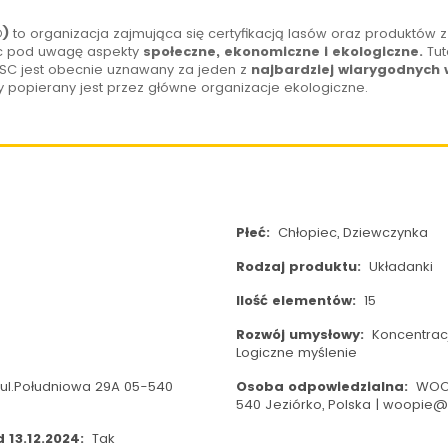
®)
to organizacja zajmująca się certyfikacją lasów oraz produktów 
ąc pod uwagę aspekty
społeczne, ekonomiczne i ekologiczne.
Tuta
SC jest obecnie uznawany za jeden z
najbardziej wiarygodnych w
y popierany jest przez główne organizacje ekologiczne.
Płeć:
Chłopiec, Dziewczynka
Rodzaj produktu:
Układanki
Ilość elementów:
15
Rozwój umysłowy:
Koncentracj
Logiczne myślenie
ul.Południowa 29A 05-540
Osoba odpowiedzialna:
WOOP
540 Jeziórko, Polska | woopie
 13.12.2024:
Tak