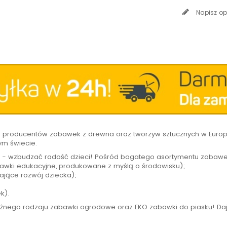
Napisz op
h producentów zabawek z drewna oraz tworzyw sztucznych w Europi
ym świecie.
 - wzbudzać radość dzieci! Pośród bogatego asortymentu zabawe
wki edukacyjne, produkowane z myślą o środowisku);
ające rozwój dziecka);
ek).
óżnego rodzaju zabawki ogrodowe oraz EKO zabawki do piasku! Daj