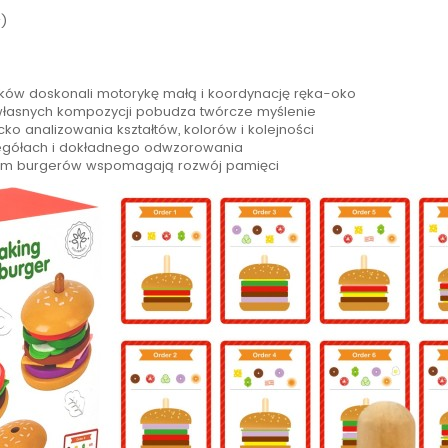
r)
ików doskonali motorykę małą i koordynację ręka-oko
własnych kompozycji pobudza twórcze myślenie
o analizowania kształtów, kolorów i kolejności
egółach i dokładnego odwzorowania
em burgerów wspomagają rozwój pamięci