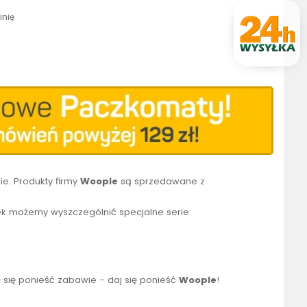
inię
e. Produkty firmy
Woopie
są sprzedawane z
k możemy wyszczególnić specjalne serie:
 się ponieść zabawie - daj się ponieść
Woopie
!