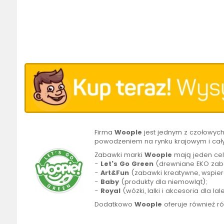
Firma
Woopie
jest jednym z czołowyc
powodzeniem na rynku krajowym i cał
Zabawki marki
Woopie
mają jeden cel
-
Let's Go Green
(drewniane EKO zaba
-
Art&Fun
(zabawki kreatywne, wspier
-
Baby
(produkty dla niemowląt);
-
Royal
(wózki, lalki i akcesoria dla lal
Dodatkowo
Woopie
oferuje również r