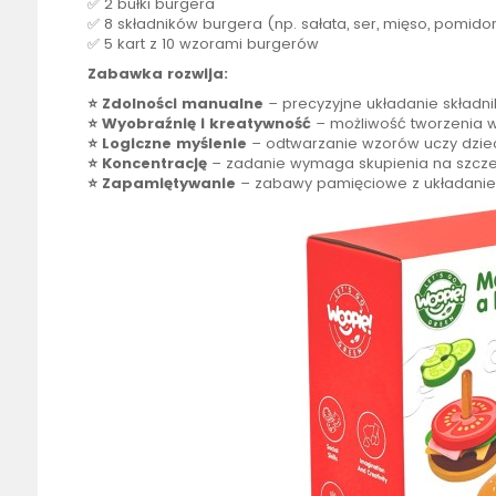
✅ 2 bułki burgera
✅ 8 składników burgera (np. sałata, ser, mięso, pomido
✅ 5 kart z 10 wzorami burgerów
Zabawka rozwija:
⭐ Zdolności manualne
– precyzyjne układanie składn
⭐ Wyobraźnię i kreatywność
– możliwość tworzenia 
⭐
Logiczne myślenie
– odtwarzanie wzorów uczy dzieck
⭐
Koncentrację
– zadanie wymaga skupienia na szcz
⭐
Zapamiętywanie
– zabawy pamięciowe z układani