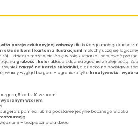
wita porcja edukacyjnej zabawy
dla każdego małego kucharza!
m składnikom
i kartom z ilustracjami
maluchy uczą się logiczneg
 ról – dziecko może wcielić się w rolę kucharza i serwować pyszn
trząc na
grubość
i
kolor
układa składniki zgodnie z kolejnością. 
a również
zakryć
na karcie składniki
, a dziecko na podstawie sa
ój własny wygląd burgera - ogranicza tylko
kreatywność
i
wyobra
burgera, 5 kart z 10 wzorami
 z wybranym wzorem
w
burgera z pamięci lub na podstawie jedynie bocznego widoku
restaurację
wędziami – bezpieczne dla dzieci