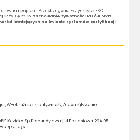
z drewna i papieru. Przestrzeganie wytycznych FSC
j liczy się m. in.
zachowanie żywotności lasów oraz
śród istniejących na świecie systemów certyfikacji
a , Wyobraźnia i kreatywność, Zapamiętywanie,
IE Kozicka Sp.Komandytowa | ul.Południowa 29A 05-
@woopie.toys