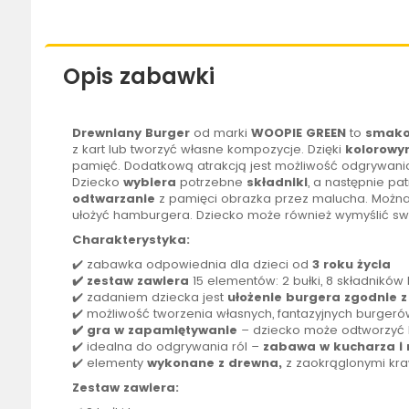
Opis zabawki
Drewniany Burger
od marki
WOOPIE
GREEN
to
smako
z kart lub tworzyć własne kompozycje. Dzięki
kolorowy
pamięć. Dodatkową atrakcją jest możliwość odgrywania
Dziecko
wybiera
potrzebne
składniki
, a następnie pa
odtwarzanie
z pamięci obrazka przez malucha. Możn
ułożyć hamburgera. Dziecko może również wymyślić sw
Charakterystyka:
✔️ zabawka odpowiednia dla dzieci od
3 roku życia
✔️ zestaw zawiera
15 elementów: 2 bułki, 8 składników 
✔️ zadaniem dziecka jest
ułożenie burgera zgodnie
✔️ możliwość tworzenia własnych, fantazyjnych burgeró
✔️ gra w zapamiętywanie
– dziecko może odtworzyć 
✔️ idealna do odgrywania ról –
zabawa w kucharza i 
✔️ elementy
wykonane z drewna,
z zaokrąglonymi kra
Zestaw zawiera: