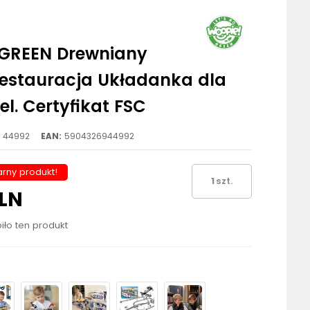
GREEN Drewniany
Restauracja Układanka dla
 el. Certyfikat FSC
44992
EAN:
5904326944992
rny produkt!
szt.
PLN
iło ten produkt