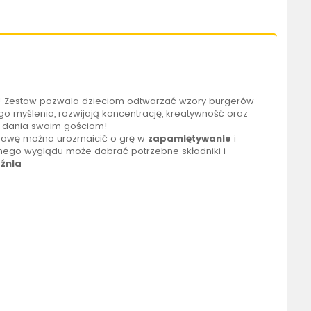
 Zestaw pozwala dzieciom odtwarzać wzory burgerów
o myślenia, rozwijają koncentrację, kreatywność oraz
e dania swoim gościom!
Zabawę można urozmaicić o grę w
zapamiętywanie
i
mego wyglądu może dobrać potrzebne składniki i
źnia