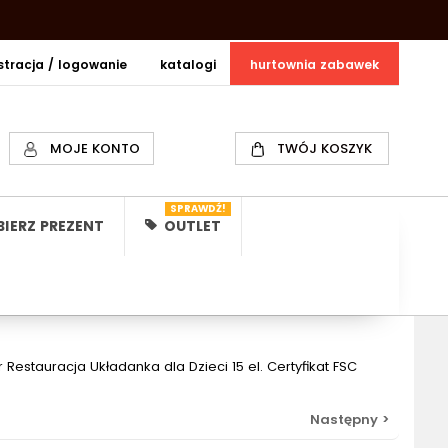
estracja / logowanie
katalogi
hurtownia zabawek
MOJE KONTO
TWÓJ KOSZYK
SPRAWDŹ!
IERZ PREZENT
OUTLET
estauracja Układanka dla Dzieci 15 el. Certyfikat FSC
Następny >