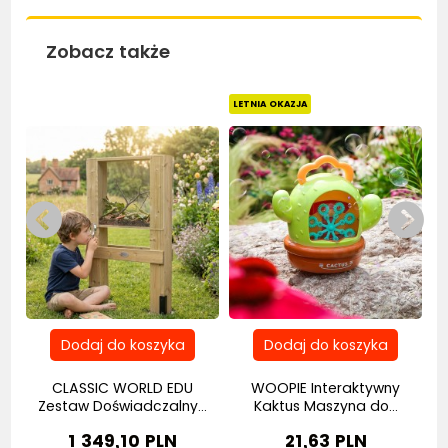
Zobacz także
LETNIA OKAZJA
LE
CLASSIC WORLD EDU
WOOPIE Interaktywny
W
Zestaw Doświadczalny...
Kaktus Maszyna do...
1 349,10 PLN
21,63 PLN