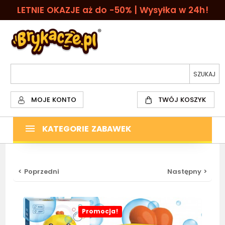
LETNIE OKAZJE aż do -50% | Wysyłka w 24h!
MOJE KONTO
TWÓJ KOSZYK
KATEGORIE ZABAWEK
< Poprzedni
Następny >
Promocja!