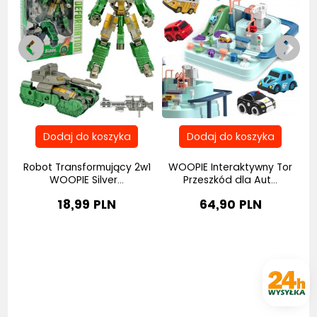
Robot Transformujący 2w1
WOOPIE Interaktywny Tor
..
WOOPIE Silver...
Przeszkód dla Aut...
18,99 PLN
64,90 PLN