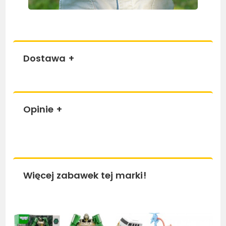
Dostawa
+
Opinie
+
Więcej zabawek tej marki!
Bestseller
Bestseller
Be