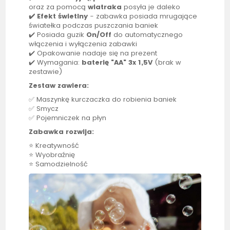
oraz za pomocą
wiatraka
posyła je daleko
✔️ Efekt świetlny
- zabawka posiada mrugające
światełka podczas puszczania baniek
✔️ Posiada guzik
On/Off
do automatycznego
włączenia i wyłączenia zabawki
✔️ Opakowanie nadaje się na prezent
✔️ Wymagania:
baterię "AA" 3x 1,5V
(brak w
zestawie)
Zestaw zawiera:
✅ Maszynkę kurczaczka do robienia baniek
✅ Smycz
✅ Pojemniczek na płyn
Zabawka rozwija:
⭐ Kreatywność
⭐ Wyobraźnię
⭐ Samodzielność