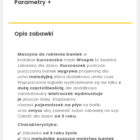
Parametry
+
Opis zabawki
Maszyna do robienia baniek
w
kształcie
kurczaczka
marki
Woopie
to świetna
zabawka dla dzieci.
Kurczaczek
podczas
puszczania baniek
wygrywa
przyjemną dla
ucha
melodyjkę
, która dodatkowo umila czas.
Wypuszczone bąbelki wystrzeliwane są nie tylko
z
dużą częstotliwością
, ale dodatkowo
zainstalowany
wiatraczek wydmuchuje
je
jeszcze dalej. Znajdziemy
również
pojemniczek na płyn
na bańki
oraz
smycz
aby zawiesić sobie zabawkę na szyi.
Całość dla dzieci
od 3 roku.
Charakterystyka:
✔️ Zabawka
od 3 roku życia
✔️ Gra
melodyjkę
,
puszcza mnóstwo baniek