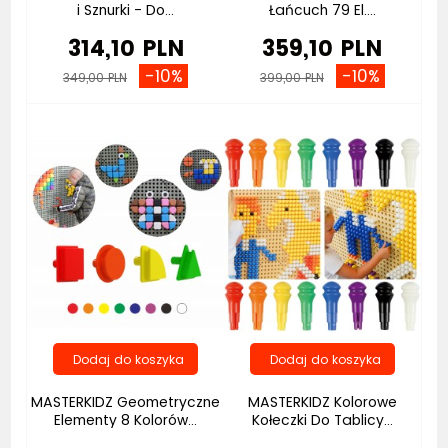
i Sznurki - Do...
Łańcuch 79 El....
314,10 PLN
359,10 PLN
-10%
-10%
349,00 PLN
399,00 PLN
Bestseller
Bestseller
MASTERKIDZ Geometryczne
MASTERKIDZ Kolorowe
Elementy 8 Kolorów...
Kołeczki Do Tablicy...