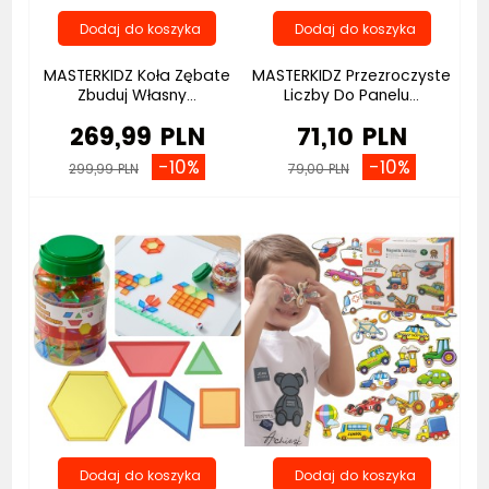
MASTERKIDZ Koła Zębate
MASTERKIDZ Przezroczyste
Zbuduj Własny...
Liczby Do Panelu...
269,99 PLN
71,10 PLN
-10%
-10%
299,99 PLN
79,00 PLN
Bestseller