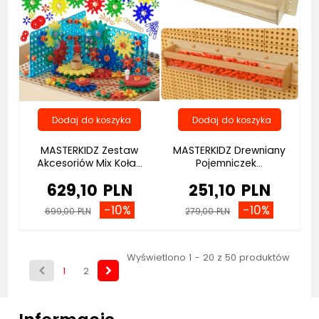
MASTERKIDZ Zestaw
MASTERKIDZ Drewniany
Akcesoriów Mix Koła...
Pojemniczek...
629,10 PLN
251,10 PLN
-10%
-10%
699,00 PLN
279,00 PLN
Wyświetlono 1 - 20 z 50 produktów
1
2