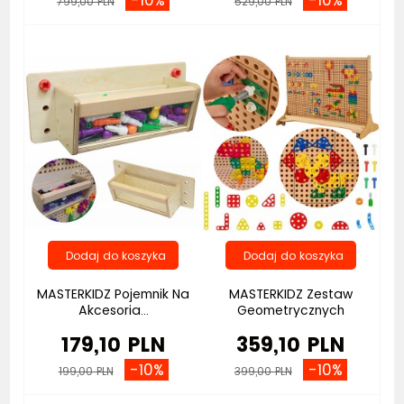
799,00 PLN
529,00 PLN
MASTERKIDZ Pojemnik Na
MASTERKIDZ Zestaw
Akcesoria...
Geometrycznych
Kształtów...
179,10 PLN
359,10 PLN
-10%
-10%
199,00 PLN
399,00 PLN
Bestseller