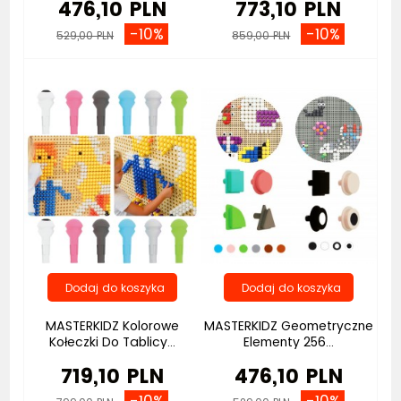
476,10 PLN
773,10 PLN
-10%
-10%
529,00 PLN
859,00 PLN
Bestseller
MASTERKIDZ Kolorowe
MASTERKIDZ Geometryczne
Kołeczki Do Tablicy...
Elementy 256...
719,10 PLN
476,10 PLN
-10%
-10%