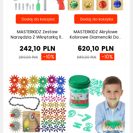
MASTERKIDZ Zestaw
MASTERKIDZ Akrylowe
Narzędzia Z Wkrętarką 11...
Kolorowe Diamenciki Do...
242,10 PLN
620,10 PLN
-10%
-10%
269,00 PLN
689,00 PLN
Bestseller