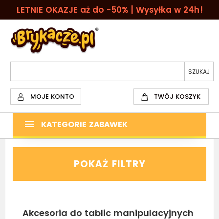
LETNIE OKAZJE aż do -50% | Wysyłka w 24h!
MOJE KONTO
TWÓJ KOSZYK
KATEGORIE ZABAWEK
POKAŻ FILTRY
Akcesoria do tablic manipulacyjnych