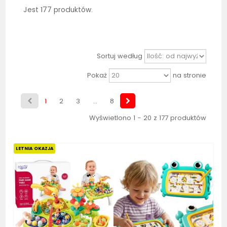
Jest 177 produktów.
Sortuj według
Pokaż
na stronie
1
2
3
...
8
Wyświetlono 1 - 20 z 177 produktów
Bestseller
Bestseller
LETNIA OKAZJA