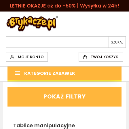
LETNIE OKAZJE aż do -50% | Wysyłka w 24h!
MOJE KONTO
TWÓJ KOSZYK
KATEGORIE ZABAWEK
POKAŻ FILTRY
Tablice manipulacyjne