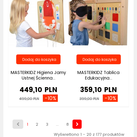
MASTERKIDZ Higiena Jamy
MASTERKIDZ Tablica
Ustnej Ścienna...
Edukacyjna...
449,10 PLN
359,10 PLN
-10%
-10%
499,00 PLN
399,00 PLN
1
2
3
...
8
Wyświetlono 1 - 20 z 177 produktów