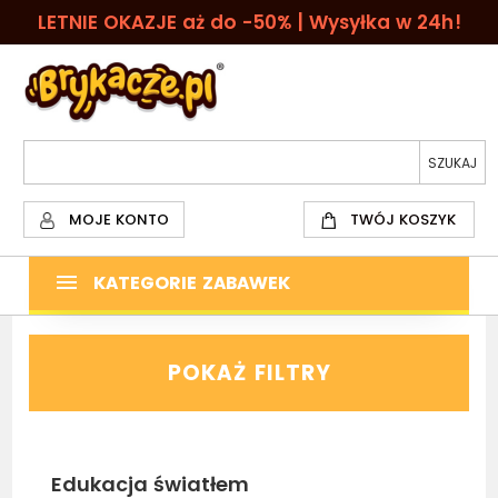
LETNIE OKAZJE aż do -50% | Wysyłka w 24h!
MOJE KONTO
TWÓJ KOSZYK
KATEGORIE ZABAWEK
POKAŻ FILTRY
Edukacja światłem