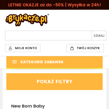
LETNIE OKAZJE aż do -50% | Wysyłka w 24h!
MOJE KONTO
TWÓJ KOSZYK
KATEGORIE ZABAWEK
POKAŻ FILTRY
New Born Baby