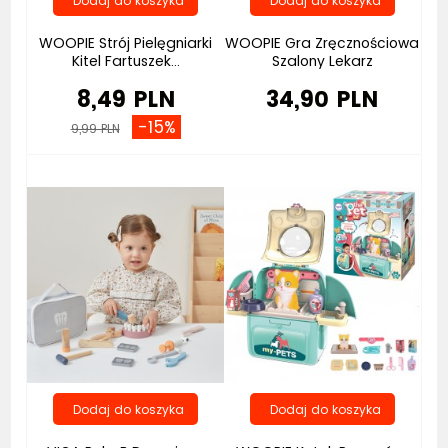
WOOPIE Strój Pielęgniarki
WOOPIE Gra Zręcznościowa
Kitel Fartuszek...
Szalony Lekarz
8,49 PLN
34,90 PLN
-15%
9,99 PLN
Bestseller
Bestseller