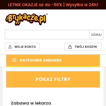
LETNIE OKAZJE aż do -50% | Wysyłka w 24h!
MOJE KONTO
TWÓJ KOSZYK
KATEGORIE ZABAWEK
POKAŻ FILTRY
Zabawa w lekarza