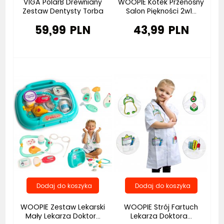
VIGA PolarB Drewniany
WOOPIE Kotek Przenośny
Zestaw Dentysty Torba
Salon Piękności 2w1...
59,99 PLN
43,99 PLN
Bestseller
Bestseller
Promocja
WOOPIE Zestaw Lekarski
WOOPIE Strój Fartuch
Mały Lekarza Doktor...
Lekarza Doktora...