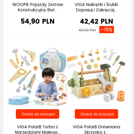
WOOPIE Pojazdy Zestaw
VIGA Nakrętki i Śrubki
Konstrukcyjny 8w1...
Dopasuj i Zakręcaj...
54,90 PLN
42,42 PLN
-15%
49,90 PLN
Bestseller
VIGA PolarB Torba z
VIGA PolarB Drewniana
Narzędziami Małego...
Skrzynka z...