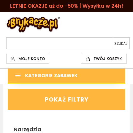
LETNIE OKAZJE aż do -50% | Wysyłka w 24h!
MOJE KONTO
TWÓJ KOSZYK
KATEGORIE ZABAWEK
POKAŻ FILTRY
Narzędzia