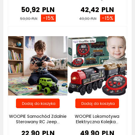
50,92 PLN
42,42 PLN
-15%
-15%
59,90 PLN
49,90 PLN
Bestseller
WOOPIE Samochód Zdalnie
WOOPIE Lokomotywa
Sterowany RC Jeep...
Elektryczna Kolejka...
22,90 PLN
49,90 PLN