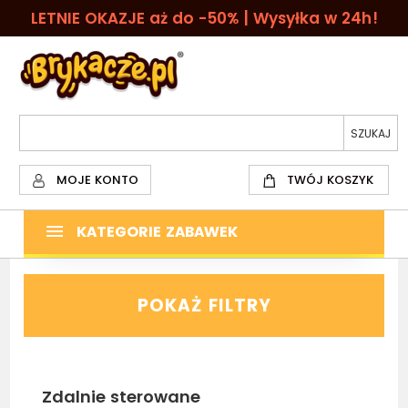
LETNIE OKAZJE aż do -50% | Wysyłka w 24h!
MOJE KONTO
TWÓJ KOSZYK
KATEGORIE ZABAWEK
POKAŻ FILTRY
Zdalnie sterowane