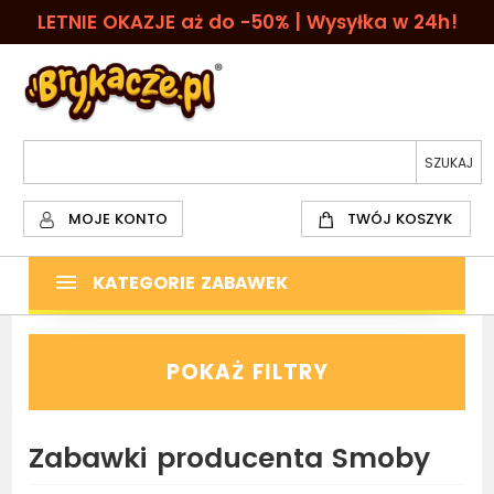
LETNIE OKAZJE aż do -50% | Wysyłka w 24h!
MOJE KONTO
TWÓJ KOSZYK
KATEGORIE ZABAWEK
POKAŻ FILTRY
Zabawki producenta Smoby