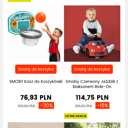
SMOBY Kosz do Koszykówki
Smoby Czerwony Jeździk z
klaksonem Ride-On
76,93 PLN
114,75 PLN
-30%
-15%
109,90 PLN
135,00 PLN
LETNIA OKAZJA