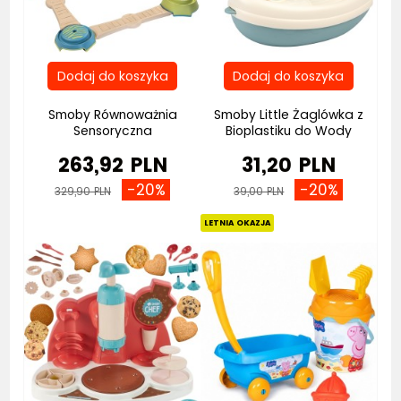
Smoby Równoważnia
Smoby Little Żaglówka z
Sensoryczna
Bioplastiku do Wody
263,92 PLN
31,20 PLN
-20%
-20%
329,90 PLN
39,00 PLN
LETNIA OKAZJA