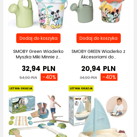
SMOBY Green Wiaderko
SMOBY GREEN Wiaderko z
Myszka Miki Minnie z...
Akcesoriami do...
32,94 PLN
20,94 PLN
-40%
-40%
54,90 PLN
34,90 PLN
Bestseller
LETNIA OKAZJA
LETNIA OKAZJA