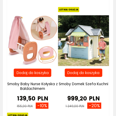
Bestseller
LETNIA OKAZJA
Smoby Baby Nurse Kołyska z
Smoby Domek Szefa Kuchni
Baldachimem
139,50 PLN
999,20 PLN
-10%
-20%
155,00 PLN
1 249,00 PLN
LETNIA OKAZJA