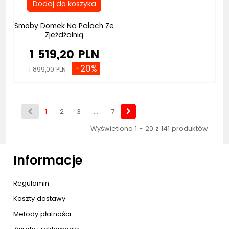
Smoby Domek Na Palach Ze
Zjeżdżalnią
1 519,20 PLN
-20%
1 899,00 PLN
1
2
3
...
7
Wyświetlono 1 - 20 z 141 produktów
Informacje
Regulamin
Koszty dostawy
Metody płatności