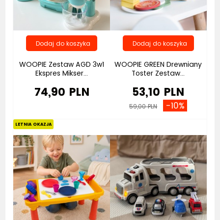
WOOPIE Zestaw AGD 3w1
WOOPIE GREEN Drewniany
Ekspres Mikser...
Toster Zestaw...
74,90 PLN
53,10 PLN
-10%
59,00 PLN
Nowość
Bestseller
LETNIA OKAZJA