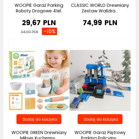
WOOPIE Garaż Parking
CLASSIC WORLD Drewniany
Roboty Drogowe 41el.
Zestaw Walizka...
29,67 PLN
74,99 PLN
-15%
34,90 PLN
Bestseller
Bestseller
WOOPIE GREEN Drewniany
WOOPIE Garaż Piętrowy
Mikser Kuchenny...
Parking Policyjny...