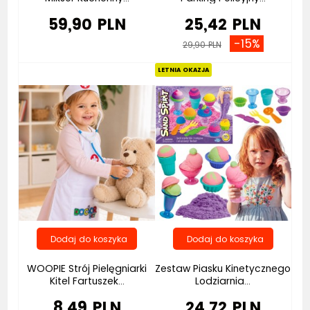
59,90 PLN
25,42 PLN
-15%
29,90 PLN
Bestseller
Nowość
LETNIA OKAZJA
WOOPIE Strój Pielęgniarki
Zestaw Piasku Kinetycznego
Kitel Fartuszek...
Lodziarnia...
8,49 PLN
24,72 PLN