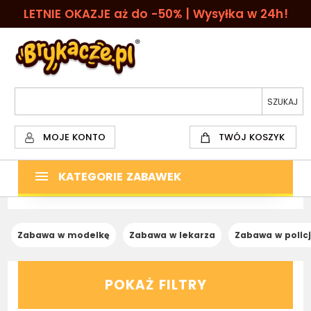
LETNIE OKAZJE aż do -50% | Wysyłka w 24h!
MOJE KONTO
TWÓJ KOSZYK
KATEGORIE ZABAWEK
Zabawa w modelkę
Zabawa w lekarza
Zabawa w policja
POKAŻ FILTRY