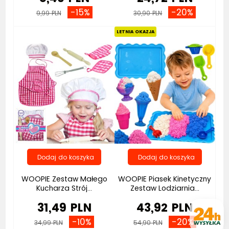
-15%
-20%
9,99 PLN
30,90 PLN
Bestseller
Promocja
Nowość
LETNIA OKAZJA
WOOPIE Zestaw Małego
WOOPIE Piasek Kinetyczny
Kucharza Strój...
Zestaw Lodziarnia...
31,49 PLN
43,92 PLN
-10%
-20%
34,99 PLN
54,90 PLN