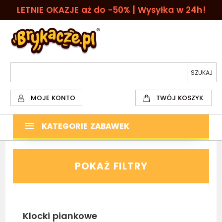
LETNIE OKAZJE aż do -50% | Wysyłka w 24h!
MOJE KONTO
TWÓJ KOSZYK
KATEGORIE ZABAWEK
POKAŻ FILTRY
Klocki piankowe