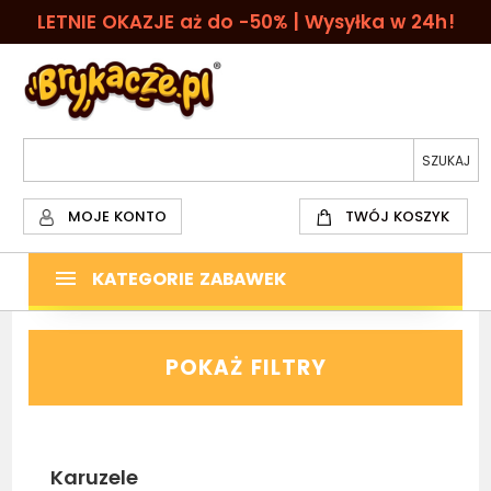
LETNIE OKAZJE aż do -50% | Wysyłka w 24h!
MOJE KONTO
TWÓJ KOSZYK
KATEGORIE ZABAWEK
POKAŻ FILTRY
Karuzele