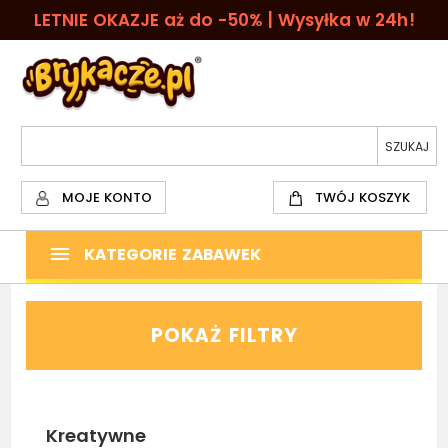
LETNIE OKAZJE aż do -50% | Wysyłka w 24h!
MOJE KONTO
TWÓJ KOSZYK
KATEGORIE ZABAWEK
POKAŻ FILTRY
Kreatywne