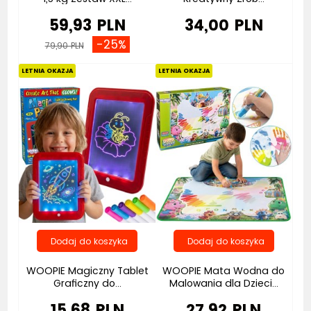
59,93 PLN
34,00 PLN
-25%
79,90 PLN
Bestseller
Bestseller
LETNIA OKAZJA
LETNIA OKAZJA
WOOPIE Magiczny Tablet
WOOPIE Mata Wodna do
Graficzny do...
Malowania dla Dzieci...
15,68 PLN
27,92 PLN