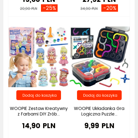
-25%
-20%
20,90 PLN
34,90 PLN
Nowość
Bestseller
WOOPIE Zestaw Kreatywny
WOOPIE Układanka Gra
z Farbami DIY Zrób...
Logiczna Puzzle...
14,90 PLN
9,99 PLN