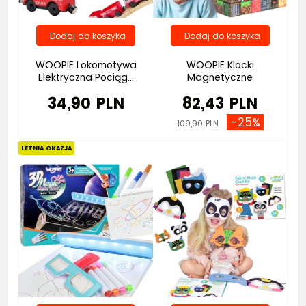
WOOPIE Lokomotywa
WOOPIE Klocki
Elektryczna Pociąg...
Magnetyczne
Konstrukcyjne...
34,90 PLN
82,43 PLN
-25%
109,90 PLN
Bestseller
Bestseller
LETNIA OKAZJA