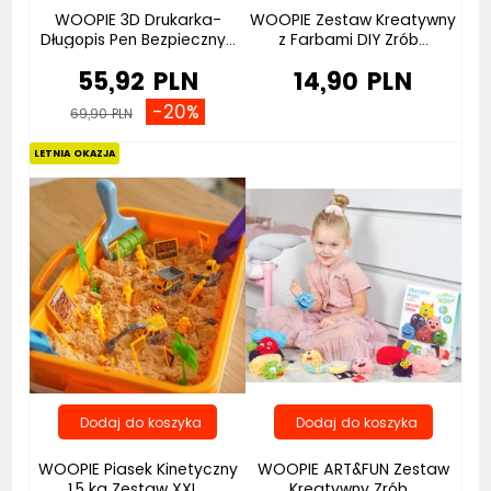
WOOPIE 3D Drukarka-
WOOPIE Zestaw Kreatywny
Długopis Pen Bezpieczny...
z Farbami DIY Zrób...
55,92 PLN
14,90 PLN
-20%
69,90 PLN
Bestseller
Bestseller
LETNIA OKAZJA
WOOPIE Piasek Kinetyczny
WOOPIE ART&FUN Zestaw
1,5 kg Zestaw XXL...
Kreatywny Zrób...