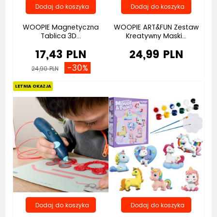
WOOPIE Magnetyczna
WOOPIE ART&FUN Zestaw
Tablica 3D...
Kreatywny Maski...
17,43 PLN
24,99 PLN
-30%
24,90 PLN
Bestseller
Bestseller
LETNIA OKAZJA