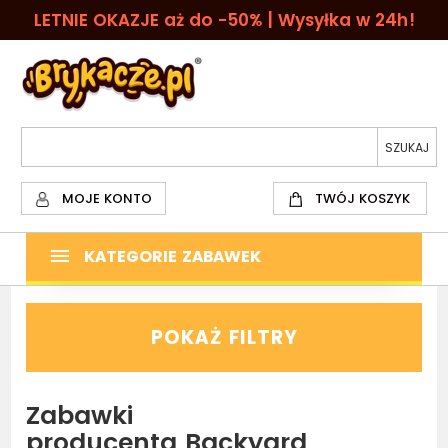
LETNIE OKAZJE aż do -50% | Wysyłka w 24h!
MOJE KONTO
TWÓJ KOSZYK
KATEGORIE ZABAWEK
POKAŻ FILTRY
Zabawki
producenta Backyard