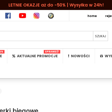
LETNIE OKAZJE aż do -50% | Wysyłka w 24h!
home
rej
0%
SPRAWDŹ!
E
AKTUALNE PROMOCJE
NOWOŚCI
WYB
erki biegowe