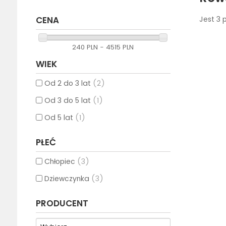
CENA
Jest 3 
240 PLN - 4515 PLN
WIEK
Od 2 do 3 lat
(2)
Od 3 do 5 lat
(1)
Od 5 lat
(1)
PŁEĆ
Chłopiec
(3)
Dziewczynka
(3)
PRODUCENT