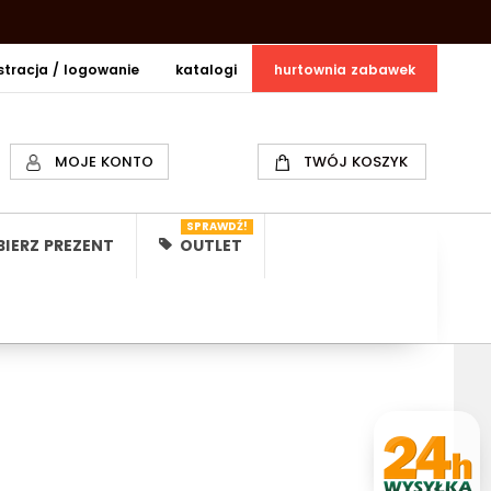
estracja / logowanie
katalogi
hurtownia zabawek
MOJE KONTO
TWÓJ KOSZYK
SPRAWDŹ!
IERZ PREZENT
OUTLET