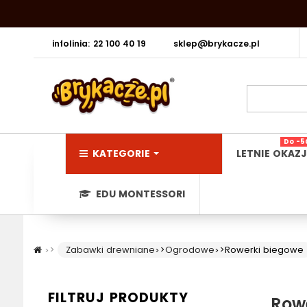
infolinia: 22 100 40 19
sklep@brykacze.pl
Do -5
KATEGORIE
LETNIE OKAZJ
EDU MONTESSORI
>
Zabawki drewniane
>
Ogrodowe
>
Rowerki biegowe
FILTRUJ PRODUKTY
Row