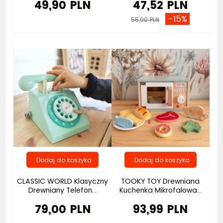
49,90 PLN
47,52 PLN
-15%
55,90 PLN
Bestseller
CLASSIC WORLD Klasyczny
TOOKY TOY Drewniana
Drewniany Telefon...
Kuchenka Mikrofalowa...
79,00 PLN
93,99 PLN