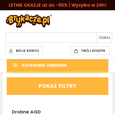
LETNIE OKAZJE aż do -50% | Wysyłka w 24h!
MOJE KONTO
TWÓJ KOSZYK
KATEGORIE ZABAWEK
POKAŻ FILTRY
Drobne AGD