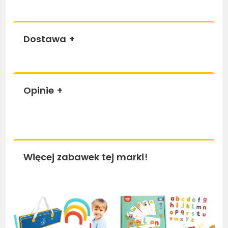
Dostawa
+
Opinie
+
Więcej zabawek tej marki!
Bestseller
Bestseller
Be