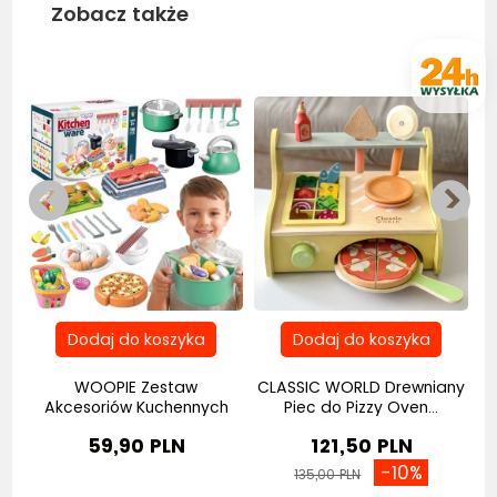
Zobacz także
Nowość
Bestseller
y
WOOPIE Zestaw
CLASSIC WORLD Drewniany
Akcesoriów Kuchennych
Piec do Pizzy Oven...
do...
59,90 PLN
121,50 PLN
-10%
135,00 PLN