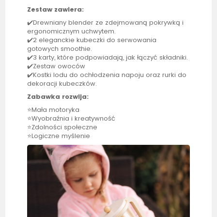
Zestaw zawiera:
✔️Drewniany blender ze zdejmowaną pokrywką i
ergonomicznym uchwytem.
✔️2 eleganckie kubeczki do serwowania
gotowych smoothie.
✔️3 karty, które podpowiadają, jak łączyć składniki.
✔️Zestaw owoców
✔️Kostki lodu do ochłodzenia napoju oraz rurki do
dekoracji kubeczków.
Zabawka rozwija:
⭐Mała motoryka
⭐Wyobraźnia i kreatywność
⭐Zdolności społeczne
⭐Logiczne myślenie