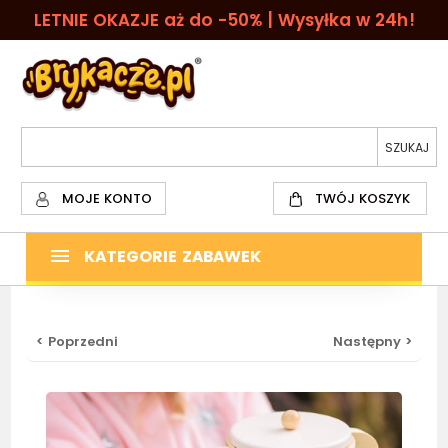
LETNIE OKAZJE aż do -50% | Wysyłka w 24h!
MOJE KONTO
TWÓJ KOSZYK
KATEGORIE ZABAWEK
< Poprzedni
Następny >