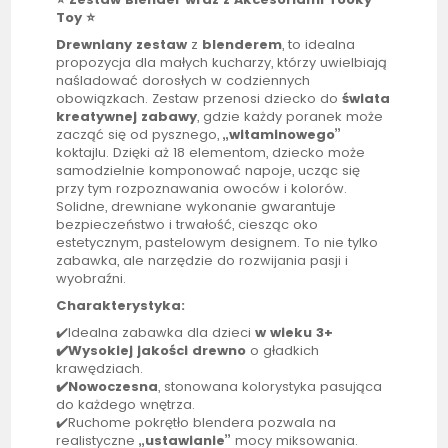
Toy ⭐
Drewniany zestaw
z
blenderem
, to idealna
propozycja dla małych kucharzy, którzy uwielbiają
naśladować dorosłych w codziennych
obowiązkach. Zestaw przenosi dziecko do
świata
kreatywnej
zabawy
, gdzie każdy poranek może
zacząć się od pysznego,
„witaminowego”
koktajlu. Dzięki aż 18 elementom, dziecko może
samodzielnie komponować napoje, ucząc się
przy tym rozpoznawania owoców i kolorów.
Solidne, drewniane wykonanie gwarantuje
bezpieczeństwo i trwałość, ciesząc oko
estetycznym, pastelowym designem. To nie tylko
zabawka, ale narzędzie do rozwijania pasji i
wyobraźni.
Charakterystyka:
✔️Idealna zabawka dla dzieci
w wieku 3+
✔️Wysokiej jakości drewno
o gładkich
krawędziach.
✔️Nowoczesna
, stonowana kolorystyka pasująca
do każdego wnętrza.
✔️Ruchome pokrętło blendera pozwala na
realistyczne
„ustawianie”
mocy miksowania.