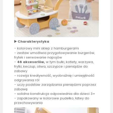
▶️
Charakterystyka
- kolorowy mini
sklep
z hamburgerami
- zestaw umożliwia przygotowywanie burgerów,
frytek i serwowanie napojów
-
46 akcesoriów,
w tym bułki, kotlety, warzywa,
frytki, keczup, oliwa, szczypce i pieniądze do
zabawy
- rozwija kreatywność, wyobraźnię i umiejętność
odgrywania ról
- uczy podstaw zarządzania pieniędzmi poprzez
zabawę
- solidna konstrukcja odpowiednia dla dzieci 3+
- zapakowany w kolorowe pudełko, łatwy do
przechowywania