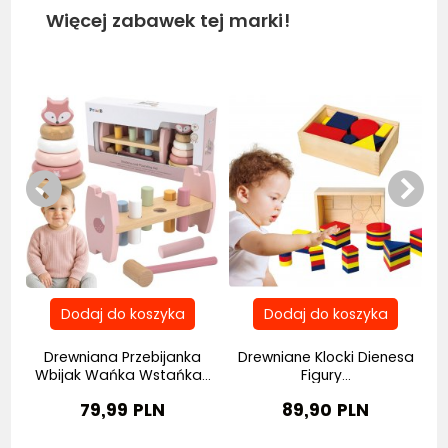
Więcej zabawek tej marki!
Bestseller
Be
a
Drewniana Przebijanka
Drewniane Klocki Dienesa
Wbijak Wańka Wstańka...
Figury...
79,99 PLN
89,90 PLN