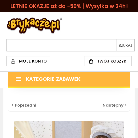
LETNIE OKAZJE aż do -50% | Wysyłka w 24h!
MOJE KONTO
TWÓJ KOSZYK
KATEGORIE ZABAWEK
< Poprzedni
Następny >