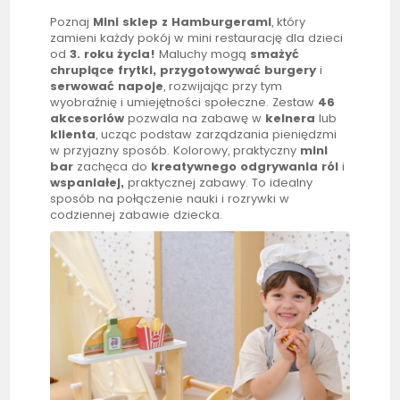
Poznaj
Mini
sklep
z Hamburgerami
, który
zamieni każdy pokój w mini restaurację dla dzieci
od
3. roku życia!
Maluchy mogą
smażyć
chrupiące frytki,
przygotowywać burgery
i
serwować napoje
, rozwijając przy tym
wyobraźnię i umiejętności społeczne. Zestaw
46
akcesoriów
pozwala na zabawę w
kelnera
lub
klienta
, ucząc podstaw zarządzania pieniędzmi
w przyjazny sposób. Kolorowy, praktyczny
mini
bar
zachęca do
kreatywnego odgrywania ról
i
wspaniałej,
praktycznej zabawy. To idealny
sposób na połączenie nauki i rozrywki w
codziennej zabawie dziecka.