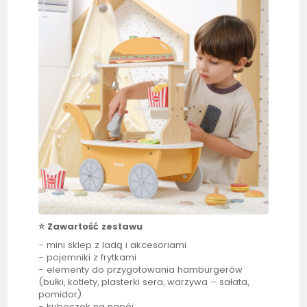
⭐️
Zawartość zestawu
- mini
sklep
z ladą i akcesoriami
- pojemniki z frytkami
- elementy do przygotowania hamburgerów
(bułki, kotlety, plasterki sera, warzywa – sałata,
pomidor)
- kubeczek na napój