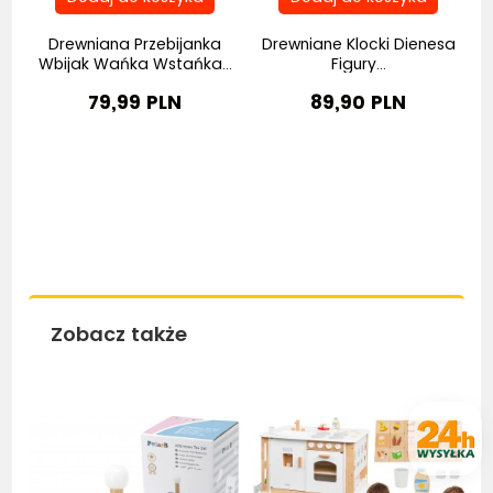
a
Drewniana Przebijanka
Drewniane Klocki Dienesa
Wbijak Wańka Wstańka...
Figury...
79,99 PLN
89,90 PLN
Zobacz także
Be