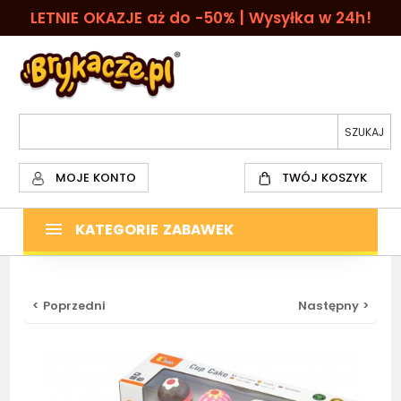
LETNIE OKAZJE aż do -50% | Wysyłka w 24h!
MOJE KONTO
TWÓJ KOSZYK
KATEGORIE ZABAWEK
< Poprzedni
Następny >