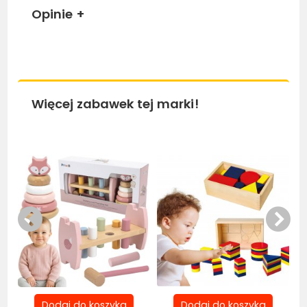
Opinie
+
Więcej zabawek tej marki!
Bestseller
Be