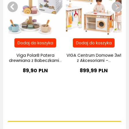
ne
Viga PolarB Patera
VIGA Centrum Domowe 3w1
C
drewniana z Babeczkami...
z Akcesoriami –...
89,90 PLN
899,99 PLN