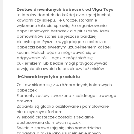
Zestaw drewnianych babeczek od
Viga
Toys
to idealny dodatek do każdej dziecięcej kuchni,
kawiarni czy sklepu. Te urocze, starannie
wykonane łakocie sprawią, że organizowanie
popołudniowych herbatek dla pluszaków, lalek i
domowników stanie się jeszcze bardziej
ekscytujące. Pysznie wyglądające ciasteczka i
babeczki będą świetnym uzupełnieniem każdej
kuchni. Maluch będzie mógł bawić się w
odgrywanie ról – będzie mógł stać się
cukiernikiem lub będzie mógł przygotowywać
przyjęcia dla swoich laleczek czy też misiów.
▶️Charakterystyka produktu
Zestaw składa się z 4 różnorodnych, kolorowych
babeczek
Elementy zostały stworzone z solidnego i trwałego
drewna
Zabawki są gładko oszlifowane i pomalowane
nietoksycznymi farbami
Wielkość ciasteczek została specjalnie
dostosowana do małych rączek
Świetnie sprawdzają się jako samodzielna
zabawka, a także jako uzupełnienie innych