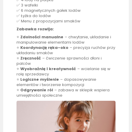
✅ 3 wafelki
✅ 6 magnetycznych gałek lodów
✅ Łyżka do lodów
✅ Menu z propozycjami smaków
Zabawka rozwija:
⭐
Zdolności manualne
– chwytanie, układanie i
manipulowanie elementami lodów
⭐
Koordynację ręka–oko
– precyzja ruchów przy
układaniu smaków
⭐
Zręczność
– ćwiczenie sprawności dłoni i
palców
⭐
Wyobraźnię i kreatywność
– wcielanie się w
rolę sprzedawcy
⭐
Logiczne myślenie
– dopasowywanie
elementów i tworzenie kompozycji
⭐
Odgrywanie ról
– zabawa w
sklepik
wspiera
umiejętności społeczne