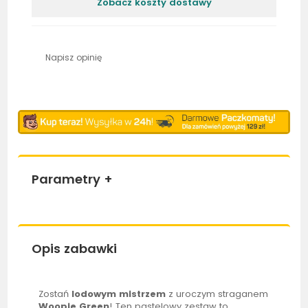
Zobacz koszty dostawy
Napisz opinię
Parametry
+
Opis zabawki
Zostań
lodowym mistrzem
z uroczym straganem
Woopie
Green
! Ten pastelowy zestaw to