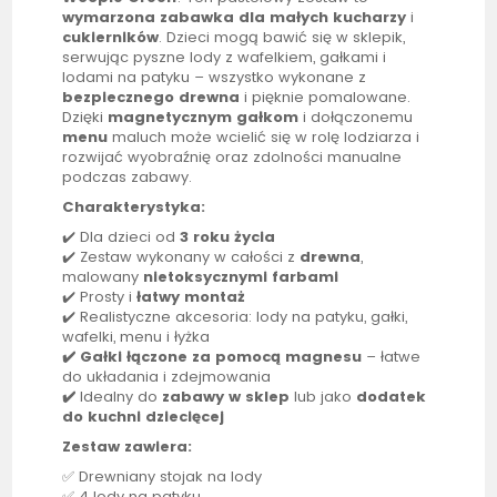
wymarzona zabawka dla małych kucharzy
i
cukierników
. Dzieci mogą bawić się w
sklepik
,
serwując pyszne lody z wafelkiem, gałkami i
lodami na patyku – wszystko wykonane z
bezpiecznego drewna
i pięknie pomalowane.
Dzięki
magnetycznym gałkom
i dołączonemu
menu
maluch może wcielić się w rolę lodziarza i
rozwijać wyobraźnię oraz zdolności manualne
podczas zabawy.
Charakterystyka:
✔️ Dla dzieci od
3 roku życia
✔️ Zestaw wykonany w całości z
drewna
,
malowany
nietoksycznymi farbami
✔️ Prosty i
łatwy montaż
✔️ Realistyczne akcesoria: lody na patyku, gałki,
wafelki, menu i łyżka
✔️ Gałki łączone za pomocą magnesu
– łatwe
do układania i zdejmowania
✔️
Idealny do
zabawy w
sklep
lub jako
dodatek
do kuchni dziecięcej
Zestaw zawiera:
✅ Drewniany stojak na lody
✅ 4 lody na patyku