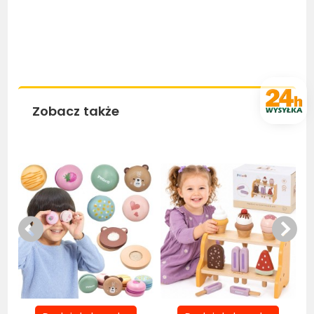
Zobacz także
Bestseller
Bestseller
Be