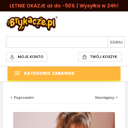
LETNIE OKAZJE aż do -50% | Wysyłka w 24h!
MOJE KONTO
TWÓJ KOSZYK
KATEGORIE ZABAWEK
< Poprzedni
Następny >