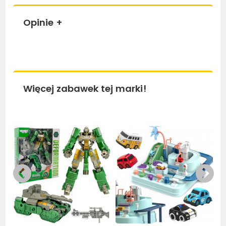
Opinie
+
Więcej zabawek tej marki!
Bestseller
Bestseller
Be