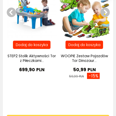
jka
STEP2 Stolik Aktywności Tor
WOOPIE Zestaw Pojazdów
z Piłeczkami...
Tor Dinozaur...
699,90 PLN
50,99 PLN
-15%
59,99 PLN