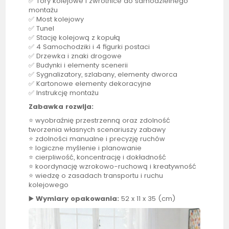
✅ Tory kolejowe i zwrotnice do samodzielnego
montażu
✅ Most kolejowy
✅ Tunel
✅ Stację kolejową z kopułą
✅ 4 Samochodziki i 4 figurki postaci
✅ Drzewka i znaki drogowe
✅ Budynki i elementy scenerii
✅ Sygnalizatory, szlabany, elementy dworca
✅ Kartonowe elementy dekoracyjne
✅ Instrukcję montażu
Zabawka rozwija:
⭐ wyobraźnię przestrzenną oraz zdolność
tworzenia własnych scenariuszy zabawy
⭐ zdolności manualne i precyzję ruchów
⭐ logiczne myślenie i planowanie
⭐ cierpliwość, koncentrację i dokładność
⭐ koordynację wzrokowo-ruchową i kreatywność
⭐ wiedzę o zasadach transportu i ruchu
kolejowego
▶️
Wymiary opakowania:
52 x 11 x 35 (cm)