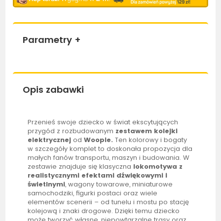
Parametry
+
Opis zabawki
Przenieś swoje dziecko w świat ekscytujących
przygód z rozbudowanym
zestawem kolejki
elektrycznej
od
Woopie
.
Ten kolorowy i bogaty
w szczegóły komplet to doskonała propozycja dla
małych fanów transportu, maszyn i budowania. W
zestawie znajduje się klasyczna
lokomotywa z
realistycznymi efektami dźwiękowymi i
świetlnymi
, wagony towarowe, miniaturowe
samochodziki, figurki postaci oraz wiele
elementów scenerii – od tunelu i mostu po stację
kolejową i znaki drogowe. Dzięki temu dziecko
może tworzyć własne, niepowtarzalne trasy oraz