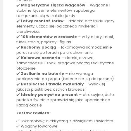
✔️
Magnetyczne złącza wagonów
– wygodne i
stabilne łączenie elementów zapobiega
rozłączaniu się w trakcie jazdy
✔️
Łatwy montaż torów
– dziecko bez trudu łączy
elementy, ucząc się logicznego myślenia i
cierpliwości.
✔️
108 elementów w zestawie
– w tym tory, most,
tunel, stacja, pojazdy i figurki
✔️
Ruchomy pociąg
– lokomotywa samodzielnie
porusza się po torach po uruchomieniu
✔️
Kolorowa sceneria
– domki, drzewa,
samochodziki i znaki drogowe tworzą realistyczne
otoczenie
✔️
Zasilanie na baterie
– nie wymaga
podłączenia do prądu (baterie nie są dołączone)
✔️
Bezpieczne i trwałe materiały
– wysokiej
jakości plastik bez ostrych krawędzi
✔️
Idealny pomysł na prezent
– atrakcyjne, duże
pudełko świetnie sprawdzi się jako upominek na
każdą okazję
Zestaw zawiera:
✅ Lokomotywę elektryczną z dźwiękiem i światłem
✅ Wagony towarowe