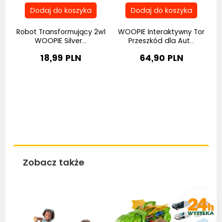
Robot Transformujący 2w1
WOOPIE Interaktywny Tor
..
WOOPIE Silver...
Przeszkód dla Aut...
18,99 PLN
64,90 PLN
Zobacz także
Bestseller
Be