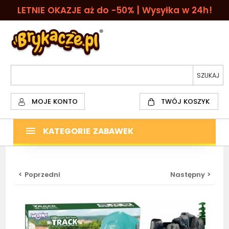
LETNIE OKAZJE aż do -50% | Wysyłka w 24h!
MOJE KONTO
TWÓJ KOSZYK
KATEGORIE ZABAWEK
< Poprzedni
Następny >