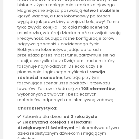
historie z życia małego miasteczka kolejowego.
Magnetyczne złącza pozwalają
łatwo i stabilnie
łączyć wagony, a ruch lokomotywy po torach
wygląda jak prawdziwy przejazd kolejowy! To nie
tylko zwykła kolejka – to cała mała sceneria
miasteczka, w której dziecko może rozwijać swoją
kreatywność, budując różne konfiguracje torów i
odgrywając scenki z codziennego życia.
Elektryczna lokomotywa jadąc po torach
przejeżdża przez most i tunel, zatrzymuje się na
stacji, a wszystko to z dźwiękiem i ruchem, który
fascynuje najmłodszych. Dziecko uczy się
planowania, logicznego myślenia i
rozwija
zdolności manualne
, tworząc przy tym
fascynujące scenariusze podróży i przewozu
towarów. Zestaw składa się ze
108 elementów
,
wykonanych z trwałych i bezpiecznych
materiałów, odpornych na intensywną zabawę.
Charakterystyka:
✔️ Zabawka dla dzieci
od 3 roku życia
✔️
Elektryczna kolejka z efektami
dźwiękowymi i świetlnymi
– lokomotywa ożywa
dzięki realistycznym dźwiękom i migającym
światłom