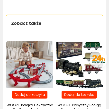
Zobacz także
Bestseller
Bestseller
na
WOOPIE Kolejka Elektryczna
WOOPIE Klasyczny Pociąg