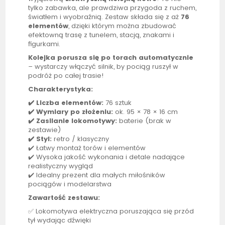
tylko zabawka, ale prawdziwa przygoda z ruchem,
światłem i wyobraźnią. Zestaw składa się z aż
76
elementów
, dzięki którym można zbudować
efektowną trasę z tunelem, stacją, znakami i
figurkami.
Kolejka porusza się po torach automatycznie
– wystarczy włączyć silnik, by pociąg ruszył w
podróż po całej trasie!
Charakterystyka:
✔️ Liczba elementów:
76 sztuk
✔️ Wymiary po złożeniu:
ok. 95 × 78 × 16 cm
✔️ Zasilanie lokomotywy:
baterie (brak w
zestawie)
✔️ Styl:
retro / klasyczny
✔️ Łatwy montaż torów i elementów
✔️ Wysoka jakość wykonania i detale nadające
realistyczny wygląd
✔️ Idealny prezent dla małych miłośników
pociągów i modelarstwa
Zawartość zestawu:
✅ Lokomotywa elektryczna poruszająca się przód
tył wydając dźwięki