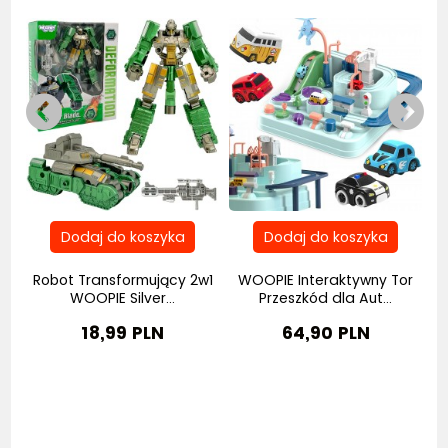
Robot Transformujący 2w1
WOOPIE Interaktywny Tor
..
WOOPIE Silver...
Przeszkód dla Aut...
18,99 PLN
64,90 PLN