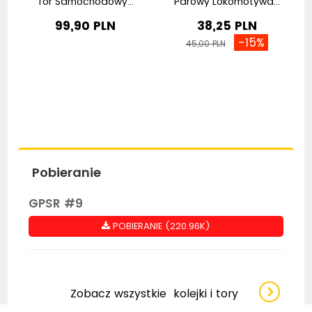
Tor Samochodowy...
Parowy Lokomotywa...
99,90 PLN
38,25 PLN
-15%
45,00 PLN
Pobieranie
GPSR #9
POBIERANIE (220.96K)
Zobacz wszystkie
kolejki i tory