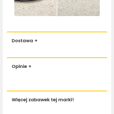
Dostawa
+
Opinie
+
Więcej zabawek tej marki!
Bestseller
Bestseller
Be