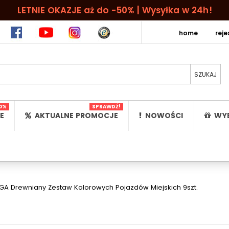
LETNIE OKAZJE aż do -50% | Wysyłka w 24h!
home
rej
0%
SPRAWDŹ!
E
AKTUALNE PROMOCJE
NOWOŚCI
WYB
GA Drewniany Zestaw Kolorowych Pojazdów Miejskich 9szt.