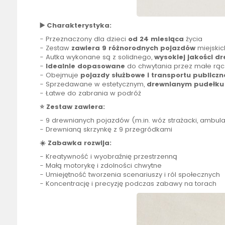
▶️ Charakterystyka:
- Przeznaczony dla dzieci
od 24 miesiąca
życia
- Zestaw
zawiera 9 różnorodnych pojazdów
miejskic
- Autka wykonane są z solidnego,
wysokiej jakości d
-
Idealnie dopasowane
do chwytania przez małe rąc
- Obejmuje
pojazdy służbowe i transportu publicz
- Sprzedawane w estetycznym,
drewnianym pudełku
- Łatwe do zabrania w podróż
⭐ Zestaw zawiera:
- 9 drewnianych pojazdów (m.in. wóz strażacki, ambula
- Drewnianą skrzynkę z 9 przegródkami
☀️ Zabawka rozwija:
- Kreatywność i wyobraźnię przestrzenną
- Małą motorykę i zdolności chwytne
- Umiejętność tworzenia scenariuszy i ról społecznych
- Koncentrację i precyzję podczas zabawy na torach