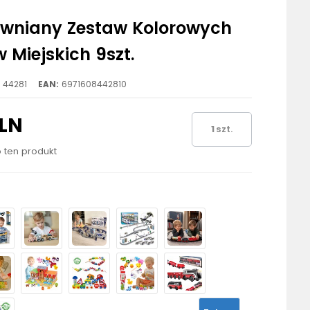
ewniany Zestaw Kolorowych
 Miejskich 9szt.
44281
EAN:
6971608442810
PLN
szt.
o ten produkt