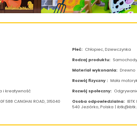
Płeć:
Chłopiec, Dziewczynka
Rodzaj produktu:
Samochod
Materiał wykonania:
Drewno
Rozwój fizyczny :
Mała motory
a i kreatywność
Rozwój społeczny:
Odgrywanie
| 20F.588 CANGHAI ROAD, 315040
Osoba odpowiedzialna:
IBTK 
540 Jeziórko, Polska | ibtk@ibtk.