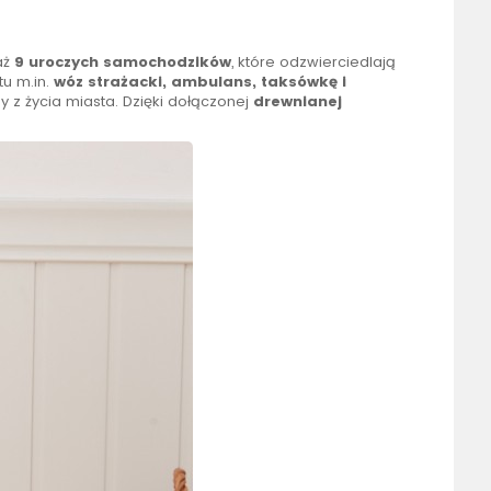
aż
9 uroczych samochodzików
, które odzwierciedlają
tu m.in.
wóz strażacki, ambulans, taksówkę i
 z życia miasta. Dzięki dołączonej
drewnianej