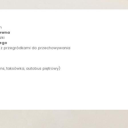
h
rewna
zki
nego
z przegródkami do przechowywania
ns, taksówka, autobus piętrowy)