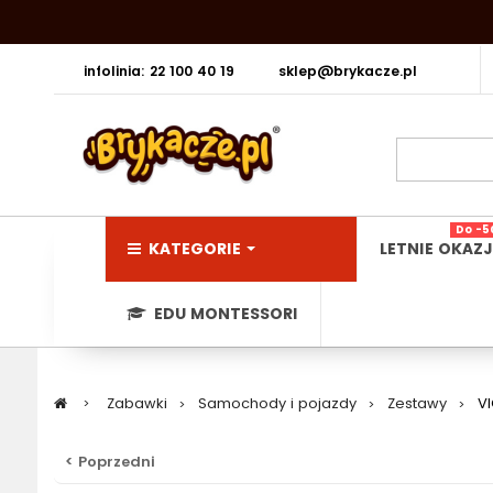
infolinia: 22 100 40 19
sklep@brykacze.pl
Do -5
KATEGORIE
LETNIE OKAZJ
EDU MONTESSORI
>
Zabawki
>
Samochody i pojazdy
>
Zestawy
>
VI
< Poprzedni