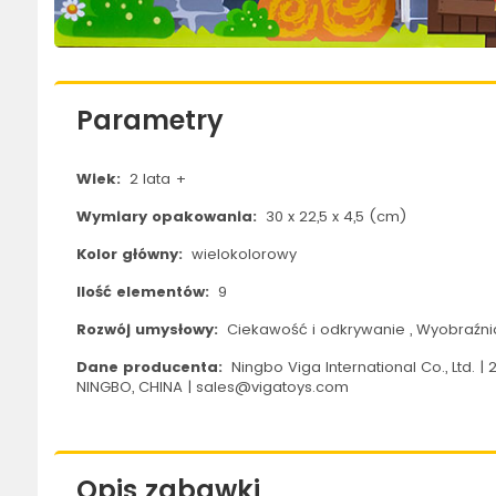
Parametry
Wiek:
2 lata +
Wymiary opakowania:
30 x 22,5 x 4,5 (cm)
Kolor główny:
wielokolorowy
Ilość elementów:
9
Rozwój umysłowy:
Ciekawość i odkrywanie , Wyobraźni
Dane producenta:
Ningbo Viga International Co., Ltd. 
NINGBO, CHINA | sales@vigatoys.com
Opis zabawki