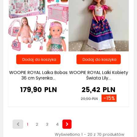
WOOPIE ROYAL Lalka Bobas
WOOPIE ROYAL Lalki Kobiety
36 cm Syrenka...
Świata Lily...
179,90 PLN
25,42 PLN
-15%
29,90 PLN
1
2
3
4
Wyświetlono 1 - 20 z 70 produktów