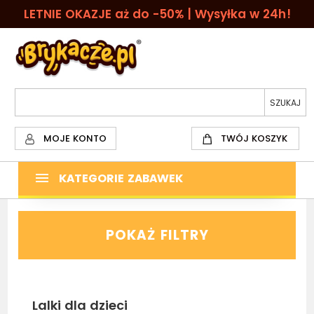
LETNIE OKAZJE aż do -50% | Wysyłka w 24h!
MOJE KONTO
TWÓJ KOSZYK
KATEGORIE ZABAWEK
POKAŻ FILTRY
Lalki dla dzieci