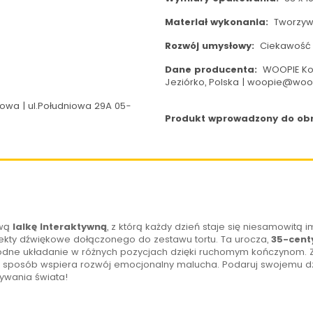
Materiał wykonania:
Tworzyw
Rozwój umysłowy:
Ciekawość i
Dane producenta:
WOOPIE Koz
Jeziórko, Polska | woopie@woo
wa | ul.Południowa 29A 05-
Produkt wprowadzony do obro
ową
lalkę interaktywną
, z którą każdy dzień staje się niesamowitą
ekty dźwiękowe dołączonego do zestawu tortu. Ta urocza,
35-cen
dne układanie w różnych pozycjach dzięki ruchomym kończynom. Za
ny sposób wspiera rozwój emocjonalny malucha. Podaruj swojemu dz
rywania świata!