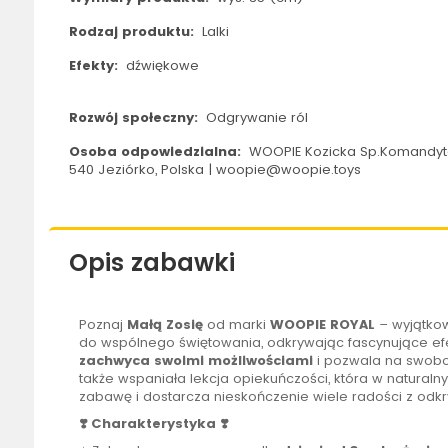
Rodzaj produktu:
Lalki
Efekty:
dźwiękowe
Rozwój społeczny:
Odgrywanie ról
Osoba odpowiedzialna:
WOOPIE Kozicka Sp.Komandyto
540 Jeziórko, Polska | woopie@woopie.toys
Opis zabawki
Poznaj
Małą Zosię
od marki
WOOPIE
ROYAL
– wyjątk
do wspólnego świętowania, odkrywając fascynujące ef
zachwyca swoimi możliwościami
i pozwala na swobo
także wspaniała lekcja opiekuńczości, która w natural
zabawę i dostarcza nieskończenie wiele radości z odk
❣️ Charakterystyka ❣️