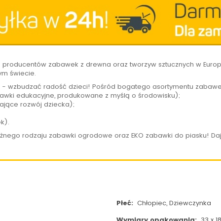
h producentów zabawek z drewna oraz tworzyw sztucznych w Europi
ym świecie.
 - wzbudzać radość dzieci! Pośród bogatego asortymentu zabawe
wki edukacyjne, produkowane z myślą o środowisku);
ające rozwój dziecka);
ek).
óżnego rodzaju zabawki ogrodowe oraz EKO zabawki do piasku! Daj
Płeć:
Chłopiec, Dziewczynka
Wymiary opakowania:
33 x 1