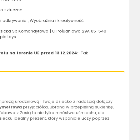
o sztuczne
 odkrywanie , Wyobraźnia i kreatywność
icka Sp.Komandytowa | ul.Południowa 29A 05-540
pie.toys
tu na terenie UE przed 13.12.2024:
Tak
 imprezą urodzinową! Twoje dziecko z radością dołączy
tymetrowa
przyjaciółka, ubrana w przepiękną sukienkę,
bawa z Zosią to nie tylko mnóstwo uśmiechu, ale
iecku idealny prezent, który wspaniale uczy poprzez