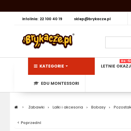
infolinia: 22 100 40 19
sklep@brykacze.pl
Do -5
KATEGORIE
LETNIE OKAZJ
EDU MONTESSORI
>
Zabawki
>
Lalki i akcesoria
>
Bobasy
>
Pozostał
< Poprzedni