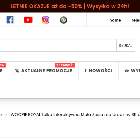
LETNIE OKAZJE aż do -50% | Wysyłka w 24h!
home
rej
0%
SPRAWDŹ!
E
AKTUALNE PROMOCJE
NOWOŚCI
WYB
e
>
WOOPIE ROYAL Lalka Interaktywna Mała Zosia ma Urodziny 35 