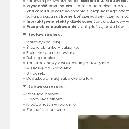
⭐ Zabawka przeznaczona dla
dzieci od 3. roku życia.
⭐
Wysokość
lalki
: 35 cm
– idealna do małych rączek.
⭐
Znakomita jakość
wykonania z bezpiecznego tworz
⭐
Lalka
posiada
ruchome kończyny
, dzięki czemu moż
⭐
Interaktywne efekty dźwiękowe
(tort urodzinowy w
⭐
Przepiękne opakowanie
z dużą ilością dodatków, s
❤ Zestaw zawiera:
⭐ Interaktywną lalkę.
⭐ Śliczne
ubranko
– sukienkę.
⭐ Pieluszkę dla niemowlaka.
⭐ Butelkę do picia.
⭐ Tort urodzinowy z wbudowanym dźwiękiem.
⭐ Miseczkę do "karmienia".
⭐
Smoczek
.
⭐ Dodatkową małą zabawkę dla
lalki
.
❤ Zabawka rozwija:
⭐ Poczucie empatii
⭐ Odpowiedzialność
⭐ Kreatywność i wyobraźnię
⭐ Zdolności manualne