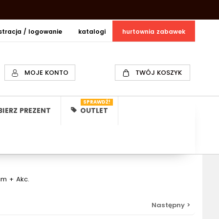
estracja / logowanie
katalogi
hurtownia zabawek
MOJE KONTO
TWÓJ KOSZYK
SPRAWDŹ!
IERZ PREZENT
OUTLET
cm + Akc.
Następny >