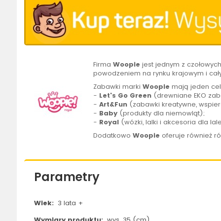
Firma
Woopie
jest jednym z czołowyc
powodzeniem na rynku krajowym i cał
Zabawki marki
Woopie
mają jeden cel
-
Let's Go Green
(drewniane EKO zaba
-
Art&Fun
(zabawki kreatywne, wspier
-
Baby
(produkty dla niemowląt);
-
Royal
(wózki, lalki i akcesoria dla lal
Dodatkowo
Woopie
oferuje również r
Parametry
Wiek:
3 lata +
Wymiary produktu:
wys. 35 (cm)