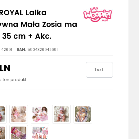
ROYAL Lalka
tywna Mała Zosia ma
 35 cm + Akc.
42691
EAN:
5904326942691
PLN
szt.
ło ten produkt