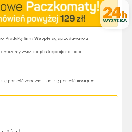
e. Produkty firmy
Woopie
są sprzedawane z
k możemy wyszczególnić specjalne serie:
 się ponieść zabawie - daj się ponieść
Woopie
!
8 x 38 (cm)