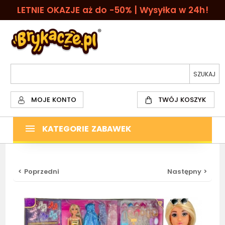
LETNIE OKAZJE aż do -50% | Wysyłka w 24h!
MOJE KONTO
TWÓJ KOSZYK
KATEGORIE ZABAWEK
< Poprzedni
Następny >