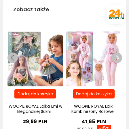
Zobacz także
WOOPIE ROYAL Lalka Emi w
WOOPIE ROYAL Lalki
W
.
Eleganckiej Sukni...
Kombinezony Różowe...
29,99 PLN
41,65 PLN
-15%
49,00 PLN