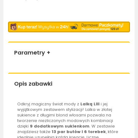
Parametry
+
Opis zabawki
Odkryj magiczny świat mody z
Lalką Lili
i jej
wyjątkowym zestawem stylizacji!
Lalka
w złotej
sukience z długimi blond włosami pozwala na
tworzenie niezliczonych modowych kombinacji
dzięki
9 dodatkowym
sukienkom
. W zestawie
znajdziesz także
13 par butów i
6 torebek
, które
idealnie uzupełnią każdą kreację. Liczne