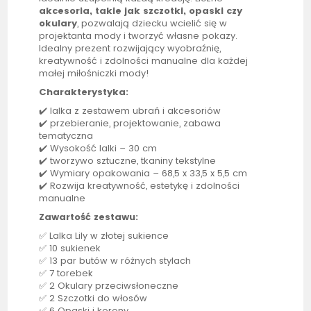
akcesoria, takie jak szczotki, opaski czy
okulary
, pozwalają dziecku wcielić się w
projektanta mody i tworzyć własne pokazy.
Idealny prezent rozwijający wyobraźnię,
kreatywność i zdolności manualne dla każdej
małej miłośniczki mody!
Charakterystyka:
✔️
lalka
z zestawem ubrań i akcesoriów
✔️ przebieranie, projektowanie, zabawa
tematyczna
✔️ Wysokość
lalki
– 30 cm
✔️ tworzywo sztuczne, tkaniny tekstylne
✔️ Wymiary opakowania – 68,5 x 33,5 x 5,5 cm
✔️ Rozwija kreatywność, estetykę i zdolności
manualne
Zawartość zestawu:
✅
Lalka
Lily w złotej sukience
✅ 10 sukienek
✅ 13 par butów w różnych stylach
✅ 7 torebek
✅ 2 Okulary przeciwsłoneczne
✅ 2 Szczotki do włosów
✅ 6 Opaski i korony