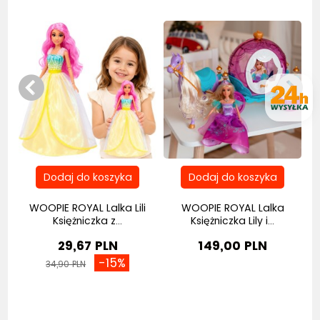
WOOPIE ROYAL Lalka Lili
WOOPIE ROYAL Lalka
W
...
Księżniczka z...
Księżniczka Lily i...
29,67 PLN
149,00 PLN
-15%
34,90 PLN