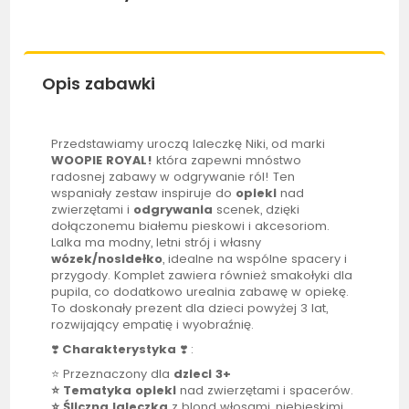
Opis zabawki
Przedstawiamy uroczą laleczkę Niki, od marki
WOOPIE
ROYAL!
która zapewni mnóstwo
radosnej zabawy w odgrywanie ról! Ten
wspaniały zestaw inspiruje do
opieki
nad
zwierzętami i
odgrywania
scenek, dzięki
dołączonemu białemu pieskowi i akcesoriom.
Lalka
ma modny, letni strój i własny
wózek/nosidełko
, idealne na wspólne spacery i
przygody. Komplet zawiera również smakołyki dla
pupila, co dodatkowo urealnia zabawę w opiekę.
To doskonały prezent dla dzieci powyżej 3 lat,
rozwijający empatię i wyobraźnię.
❣️
Charakterystyka
❣️ :
⭐ Przeznaczony dla
dzieci 3+
⭐ Tematyka opieki
nad zwierzętami i spacerów.
⭐ Śliczna
laleczka
z blond włosami, niebieskimi