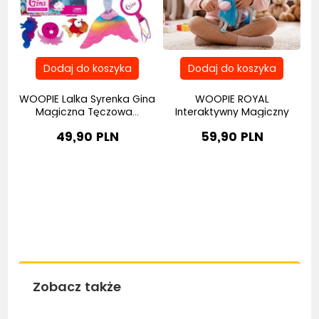
ety
WOOPIE Lalka Syrenka Gina
WOOPIE ROYAL
W
Magiczna Tęczowa...
Interaktywny Magiczny
Konik...
49,90 PLN
59,90 PLN
Zobacz także