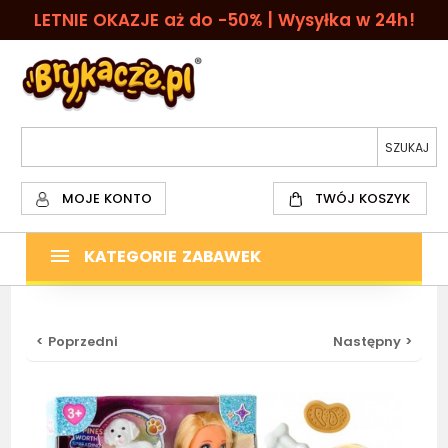
LETNIE OKAZJE aż do -50% | Wysyłka w 24h!
MOJE KONTO
TWÓJ KOSZYK
KATEGORIE ZABAWEK
< Poprzedni
Następny >