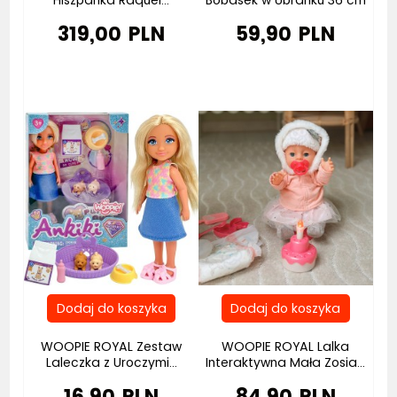
Hiszpanka Raquel...
Bobasek w Ubranku 36 cm
319,00 PLN
59,90 PLN
Bestseller
WOOPIE ROYAL Zestaw
WOOPIE ROYAL Lalka
Laleczka z Uroczymi...
Interaktywna Mała Zosia...
16,90 PLN
84,90 PLN