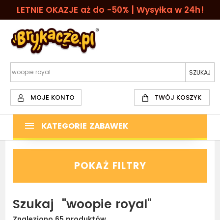
LETNIE OKAZJE aż do -50% | Wysyłka w 24h!
MOJE KONTO
TWÓJ KOSZYK
KATEGORIE ZABAWEK
POKAŻ FILTRY
Szukaj
"woopie royal"
Znaleziono 65 produktów.