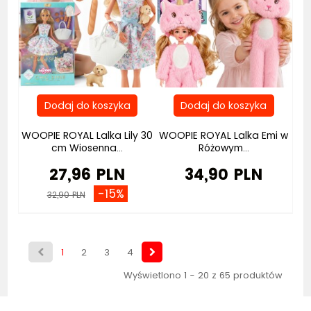
WOOPIE ROYAL Lalka Lily 30
WOOPIE ROYAL Lalka Emi w
cm Wiosenna...
Różowym...
27,96 PLN
34,90 PLN
-15%
32,90 PLN
1
2
3
4
Wyświetlono 1 - 20 z 65 produktów