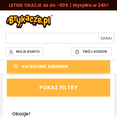
LETNIE OKAZJE aż do -50% | Wysyłka w 24h!
MOJE KONTO
TWÓJ KOSZYK
KATEGORIE ZABAWEK
POKAŻ FILTRY
Okazje!