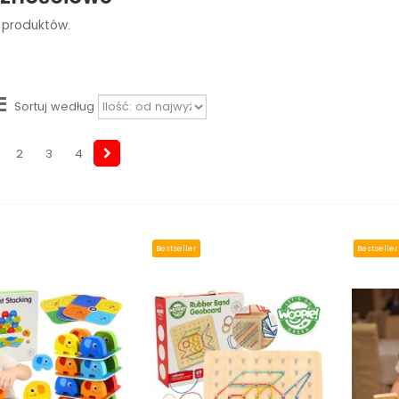
 produktów.
Sortuj według
2
3
4
Bestseller
Bestseller