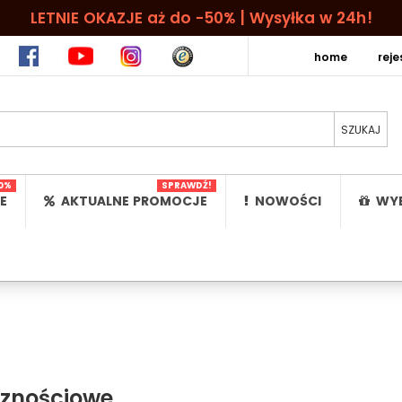
LETNIE OKAZJE aż do -50% | Wysyłka w 24h!
home
rej
0%
SPRAWDŹ!
E
AKTUALNE PROMOCJE
NOWOŚCI
WYB
cznościowe