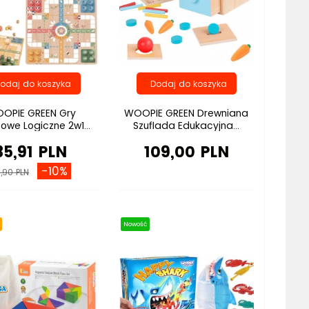
OPIE GREEN Gry
WOOPIE GREEN Drewniana
owe Logiczne 2w1...
Szuflada Edukacyjna...
35,91 PLN
109,00 PLN
-10%
,90 PLN
Nowość