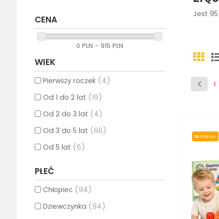
Jest 95
CENA
0 PLN - 915 PLN
WIEK
Pierwszy roczek
(4)
1
Od 1 do 2 lat
(19)
Od 2 do 3 lat
(4)
Od 3 do 5 lat
(66)
Bestseller
Od 5 lat
(6)
PŁEĆ
Chłopiec
(94)
Dziewczynka
(94)