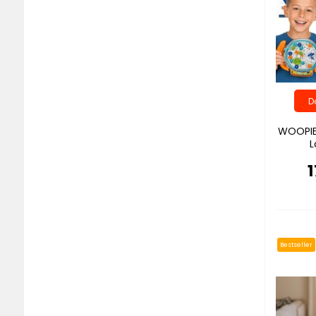
WOOPIE 
L
1
Bestseller