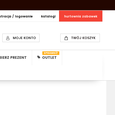
estracja / logowanie
katalogi
hurtownia zabawek
MOJE KONTO
TWÓJ KOSZYK
SPRAWDŹ!
IERZ PREZENT
OUTLET