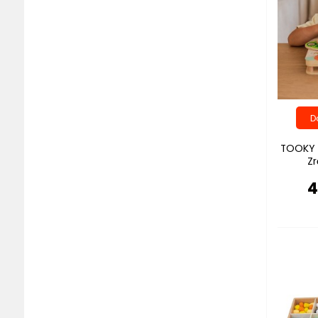
TOOKY 
Zr
4