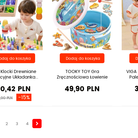
 Klocki Drewniane
TOOKY TOY Gra
VIGA
cyjne Układanka...
Zręcznościowa Łowienie
Pale
Rybek...
10,42 PLN
49,90 PLN
-15%
,90 PLN
2
3
4