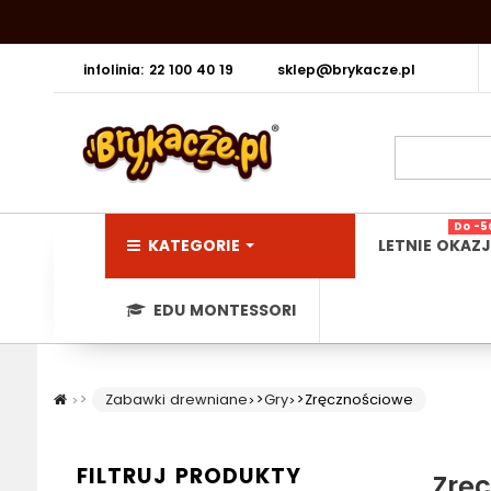
infolinia: 22 100 40 19
sklep@brykacze.pl
Do -5
KATEGORIE
LETNIE OKAZJ
EDU MONTESSORI
>
Zabawki drewniane
>
Gry
>
Zręcznościowe
FILTRUJ PRODUKTY
Zrę