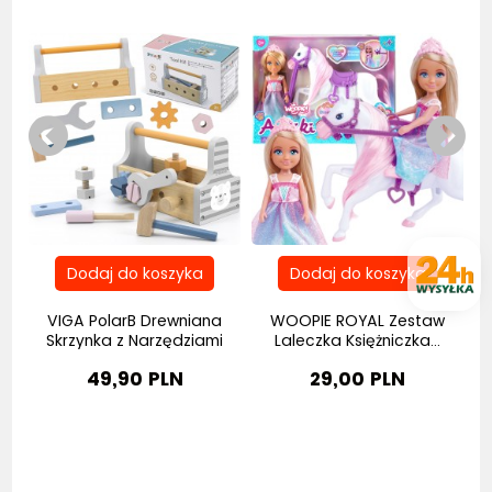
na
VIGA PolarB Drewniana
WOOPIE ROYAL Zestaw
W
Skrzynka z Narzędziami
Laleczka Księżniczka...
49,90 PLN
29,00 PLN