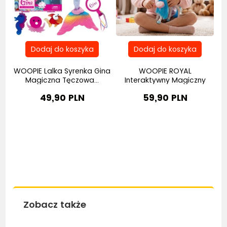
ety
WOOPIE Lalka Syrenka Gina
WOOPIE ROYAL
W
Magiczna Tęczowa...
Interaktywny Magiczny
Konik...
49,90 PLN
59,90 PLN
Zobacz także
Bestseller
Be