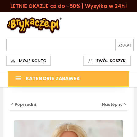
LETNIE OKAZJE aż do -50% | Wysyłka w 24h!
MOJE KONTO
TWÓJ KOSZYK
KATEGORIE ZABAWEK
< Poprzedni
Następny >