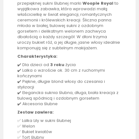
przepięknej sukni ślubnej marki
Woopie
Royal
to
wyjątkowa zabawka, która wprowadzi małą
właścicielkę w świat elegancji, romantycznych
ceremonii i królewskich kreacji. Śliczna panna
młoda w białej, tiulowej sukni z ozdobnym
gorsetem i delikatnym welonem zachwyca
dbałością o każdy szczegół. W dłoni trzyma
uroczy bukiet róż, a jej długie, jasne włosy idealnie
komponują się z subtelnym makijażem.
Charakterystyka:
✔️ Dla dzieci od
3 roku
życia
✔️
Lalka
o wzroście ok. 30 cm z ruchomymi
kończynami
✔️ Piękne, długie blond włosy do czesania i
stylizacji
✔️ Elegancka suknia ślubna, długa, biała kreacja z
tiulową spódnicą i ozdobnym gorsetem
✔️ Akcesoria ślubne
Zestaw zawiera:
✅
Lalka
Lily w sukni ślubnej
✅ Welon
✅ Bukiet kwiatów
✅ Tort ślubny