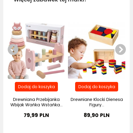
Bestseller
Be
a
Drewniana Przebijanka
Drewniane Klocki Dienesa
Wbijak Wańka Wstańka...
Figury...
79,99 PLN
89,90 PLN