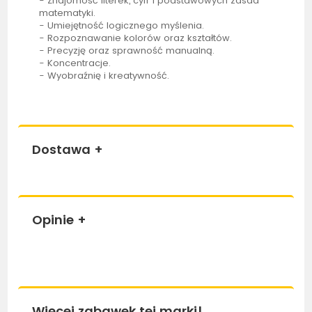
- Znajomość literek, cyfr i podstawowych zasad
matematyki.
- Umiejętność logicznego myślenia.
- Rozpoznawanie kolorów oraz kształtów.
- Precyzję oraz sprawność manualną.
- Koncentracje.
- Wyobraźnię i kreatywność.
Dostawa
+
Opinie
+
Więcej zabawek tej marki!