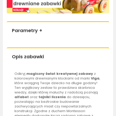
Parametry
+
Opis zabawki
Odkryj
magiczny świat kreatywnej zabawy
z
kolorowymi drewnianymi klockami od marki
Viga
,
które wciągną Twoje dziecko na długie godziny!
Ten wyjątkowy zestaw to prawdziwa skarbnica
wiedzy, dzięki której maluchy z radością poznają
alfabet
oraz
tajniki liczenia
do dziesięciu,
pozwalając na beztroskie budowanie
zachwycających miast czy niepowtarzalnych
konstrukcji. Zgodne z duchem Montessori
elementy doskonale łączą radosną zabawę z