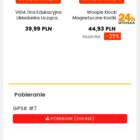
VIGA Gra Edukacyjna
Woopie Klocki
.
Układanka Ucząca...
Magnetyczne Kostki 48 el...
39,99 PLN
44,93 PLN
-25%
59,90 PLN
Pobieranie
GPSR #7
POBIERANIE (209.82K)