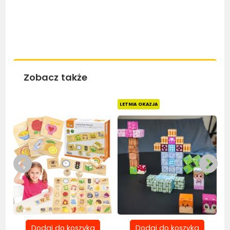
Zobacz także
Bestseller
Be
LETNIA OKAZJA