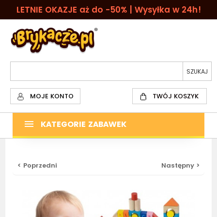
LETNIE OKAZJE aż do -50% | Wysyłka w 24h!
MOJE KONTO
TWÓJ KOSZYK
KATEGORIE ZABAWEK
< Poprzedni
Następny >