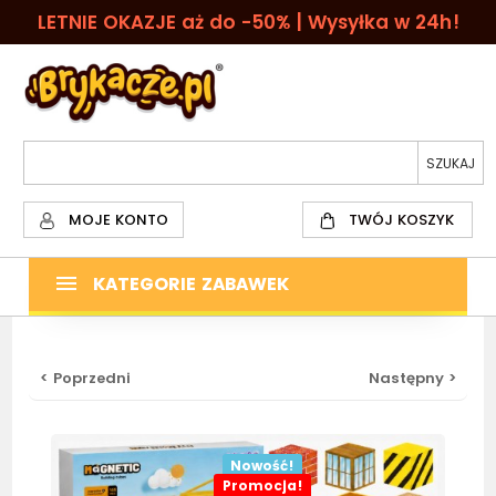
LETNIE OKAZJE aż do -50% | Wysyłka w 24h!
MOJE KONTO
TWÓJ KOSZYK
KATEGORIE ZABAWEK
< Poprzedni
Następny >
Nowość!
Promocja!