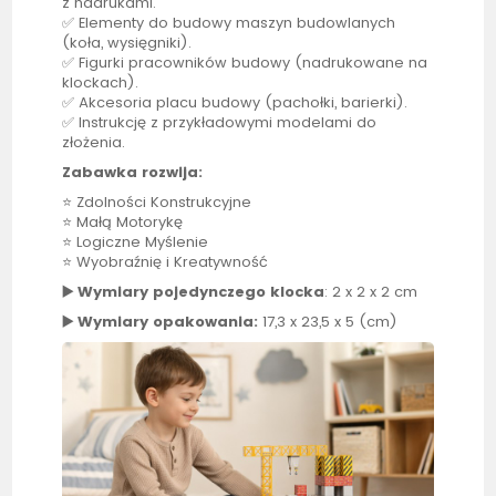
z nadrukami.
✅ Elementy do budowy maszyn budowlanych
(koła, wysięgniki).
✅ Figurki pracowników budowy (nadrukowane na
klockach).
✅ Akcesoria placu budowy (pachołki, barierki).
✅ Instrukcję z przykładowymi modelami do
złożenia.
Zabawka rozwija:
⭐ Zdolności Konstrukcyjne
⭐ Małą Motorykę
⭐ Logiczne Myślenie
⭐ Wyobraźnię i Kreatywność
▶️ Wymiary pojedynczego klocka
: 2 x 2 x 2 cm
▶️ Wymiary opakowania:
17,3 x 23,5 x 5 (cm)