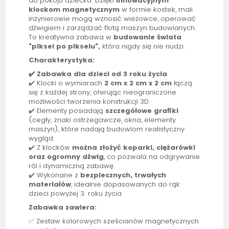
do pokoju dziecka. Dzięki
innowacyjnym
klockom magnetycznym
w formie kostek, mali
inżynierowie mogą wznosić wieżowce, operować
dźwigiem i zarządzać flotą maszyn budowlanych.
To kreatywna zabawa w
budowanie świata
"piksel po pikselu",
która nigdy się nie nudzi.
Charakterystyka:
✔️ Zabawka dla dzieci od 3 roku życia
✔️ Klocki o wymiarach
2 cm x 2 cm x 2 cm
łączą
się z każdej strony, oferując nieograniczone
możliwości tworzenia konstrukcji 3D.
✔️ Elementy posiadają
szczegółowe grafiki
(cegły, znaki ostrzegawcze, okna, elementy
maszyn), które nadają budowlom realistyczny
wygląd.
✔️ Z klocków
można złożyć koparki, ciężarówki
oraz ogromny dźwig
, co pozwala na odgrywanie
ról i dynamiczną zabawę.
✔️ Wykonane z
bezpiecznych, trwałych
materiałów
, idealnie dopasowanych do rąk
dzieci powyżej 3. roku życia
Zabawka zawiera:
✅ Zestaw kolorowych sześcianów magnetycznych