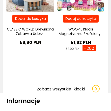
w
CLASSIC WORLD Drewniana
WOOPIE Klocki
C
Zabawka Uderz...
Magnetyczne Sześciany...
59,90 PLN
51,92 PLN
-20%
64,90 PLN
Zobacz wszystkie
klocki
Informacje