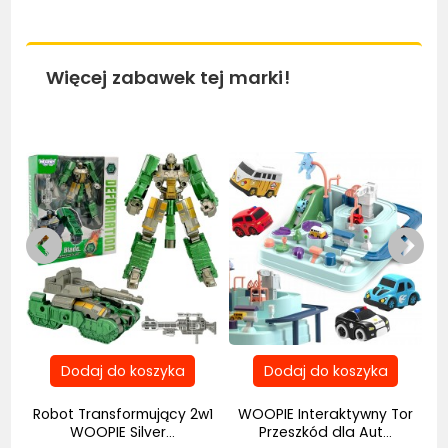
Więcej zabawek tej marki!
Bestseller
Bestseller
Be
Robot Transformujący 2w1
WOOPIE Interaktywny Tor
..
WOOPIE Silver...
Przeszkód dla Aut...