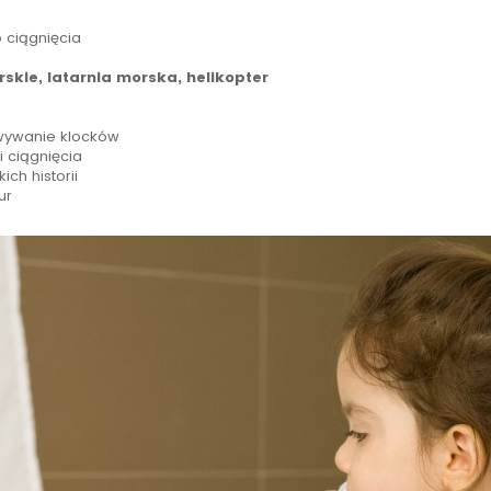
 ciągnięcia
rskie, latarnia morska, helikopter
ywanie klocków
i ciągnięcia
ch historii
ur