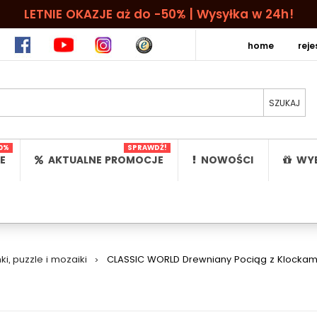
LETNIE OKAZJE aż do -50% | Wysyłka w 24h!
home
rej
0%
SPRAWDŹ!
E
AKTUALNE PROMOCJE
NOWOŚCI
WYB
i, puzzle i mozaiki
>
CLASSIC WORLD Drewniany Pociąg z Klockami