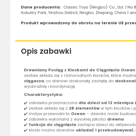
Dane producenta:
Classic Toys (Ningbo) Co., Ltd. | No
Industry Park, Yinzhou District, Ningbo, Zhejiang, China |
Produkt wprowadzony do obrotu na terenie UE przed
Opis zabawki
Drewniany Pociąg z Klockami do Ciągnięcia Ocean 
zestaw składa się z różnorodnych klocków, które można 
ciągacza
, co stanowi doskonałą zachętę do
doskonal
wyobraźnię i koordynację.
Charakterystyka:
✔️ zabawka przeznaczona
dla dzieci od 12 miesiąca 
✔️ zestaw składa się z
28 elementów
w tym klocków i 
✔️ motyw przewodni to
Ocean
– dziecko może budować 
✔️ zabawka wykonana z wysokiej jakości
drewna
✔️
funkcja do ciągnięcia
zachęca dzieci do aktywności
✔️ klocki można dowolnie
układać i przebudowywać
,