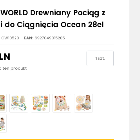
 WORLD Drewniany Pociąg z
 do Ciągnięcia Ocean 28el
CW10520
EAN:
6927049015205
PLN
szt.
ło ten produkt