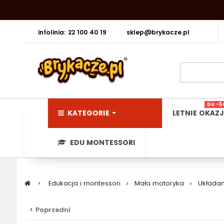
infolinia: 22 100 40 19
sklep@brykacze.pl
Do -5
KATEGORIE
LETNIE OKAZJ
EDU MONTESSORI
>
Edukacja i montessori
>
Mała motoryka
>
Układank
< Poprzedni