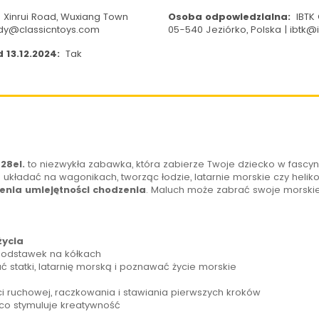
.8 Xinrui Road, Wuxiang Town
Osoba odpowiedzialna:
IBTK 
 andy@classicntoys.com
05-540 Jeziórko, Polska | ibtk@i
 13.12.2024:
Tak
28el.
to niezwykła zabawka, która zabierze Twoje dziecko w fascy
układać na wagonikach, tworząc łodzie, latarnie morskie czy heliko
enia umiejętności chodzenia
. Maluch może zabrać swoje morskie
życia
podstawek na kółkach
statki, latarnię morską i poznawać życie morskie
 ruchowej, raczkowania i stawiania pierwszych kroków
 co stymuluje kreatywność