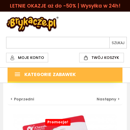
LETNIE OKAZJE aż do -50% | Wysyłka w 24h!
MOJE KONTO
TWÓJ KOSZYK
KATEGORIE ZABAWEK
< Poprzedni
Następny >
Promocja!