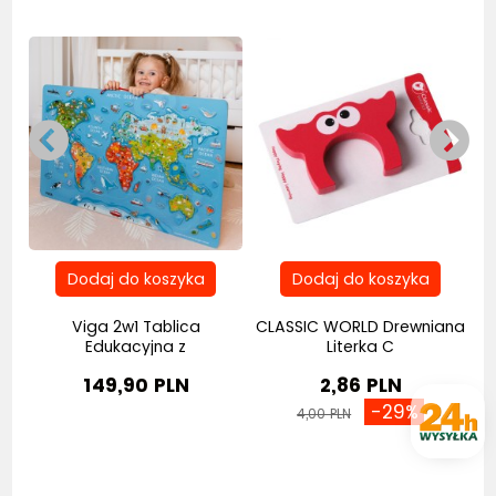
ne
Viga 2w1 Tablica
CLASSIC WORLD Drewniana
W
Edukacyjna z
Literka C
Magnetyczną...
149,90 PLN
2,86 PLN
-29%
4,00 PLN