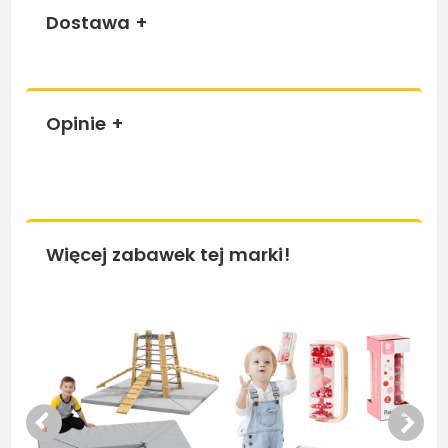
Dostawa
+
Opinie
+
Więcej zabawek tej marki!
Bestseller
Be