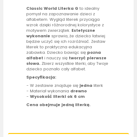
Classic World Literka G
to idealny
pomysł na zapoznawanie dzieci z
alfabetem. Wygląd literek przyciąga
wzrok dzięki różnorodnej kolorystyce z
motywem zwierzątek.
Estetyczne
wykonanie
sprawia, że dziecko łatwiej
będzie uczyć się ich rozróżniać. Zestaw
literek to praktyczna edukacyjna
zabawka. Dziecko bawiąc się
pozna
alfabet
i nauczy się
tworzyć pierwsze
słowa.
Zbierz wszystkie literki, aby Twoje
dziecko poznało cały alfabet.
Specyfikacja:
- W zestawie znajduje się
jedna
literk
- Materiał wykonania
drewno
-
Wysokość literki ok 6 cm
Cena obejmuje jedną literkę.