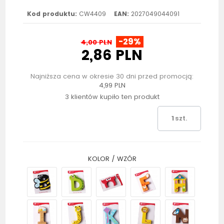
Kod produktu:
CW4409
EAN:
2027049044091
-29%
4,00 PLN
2,86 PLN
Najniższa cena w okresie 30 dni przed promocją:
4,99 PLN
3 klientów kupiło ten produkt
szt.
KOLOR / WZÓR