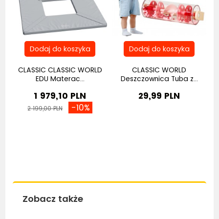
na
CLASSIC CLASSIC WORLD
CLASSIC WORLD
EDU Materac...
Deszczownica Tuba z...
1 979,10 PLN
29,99 PLN
-10%
2 199,00 PLN
Zobacz także
Bestseller
Be