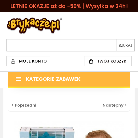
LETNIE OKAZJE aż do -50% | Wysyłka w 24h!
MOJE KONTO
TWÓJ KOSZYK
KATEGORIE ZABAWEK
< Poprzedni
Następny >