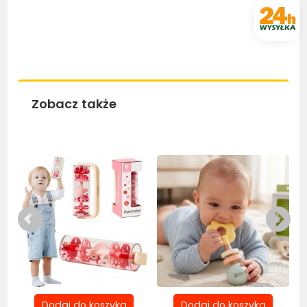
Zobacz także
Bestseller
Be