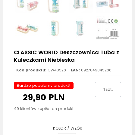
CLASSIC WORLD Deszczownica Tuba z
Kuleczkami Niebieska
Kod produktu:
CW40528
EAN:
6927049045288
Bardzo popularny produkt!
szt.
29,90 PLN
49 klientów kupiło ten produkt
KOLOR / WZÓR