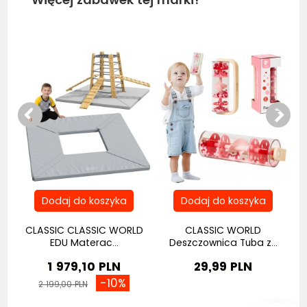
Bestseller
Be
na
CLASSIC CLASSIC WORLD
CLASSIC WORLD
C
EDU Materac...
Deszczownica Tuba z...
1 979,10 PLN
29,99 PLN
-10%
2 199,00 PLN