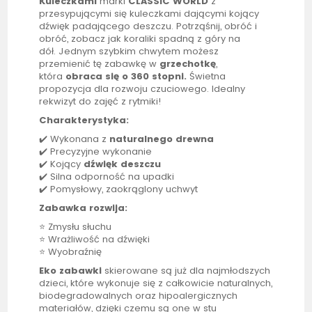
Kuleczkami
marki
CLASSIC WORLD
z
przesypującymi się kuleczkami dającymi kojący
dźwięk padającego deszczu.
Potrząśnij, obróć i
obróć, zobacz jak koraliki spadną z góry na
dół. Jednym szybkim chwytem możesz
przemienić tę zabawkę w
grzechotkę
,
która
obraca się o 360 stopni.
Świetna
propozycja dla rozwoju czuciowego. Idealny
rekwizyt do zajęć z rytmiki!
Charakterystyka:
✔️ Wykonana z
naturalnego drewna
✔️ Precyzyjne wykonanie
✔️ Kojący
dźwięk deszczu
✔️ Silna odporność na upadki
✔️ Pomysłowy, zaokrąglony uchwyt
Zabawka rozwija:
⭐ Zmysłu słuchu
⭐ Wrażliwość na dźwięki
⭐ Wyobraźnię
Eko zabawki
skierowane są już dla najmłodszych
dzieci, które wykonuje się z całkowicie naturalnych,
biodegradowalnych oraz hipoalergicznych
materiałów, dzięki czemu są one w stu