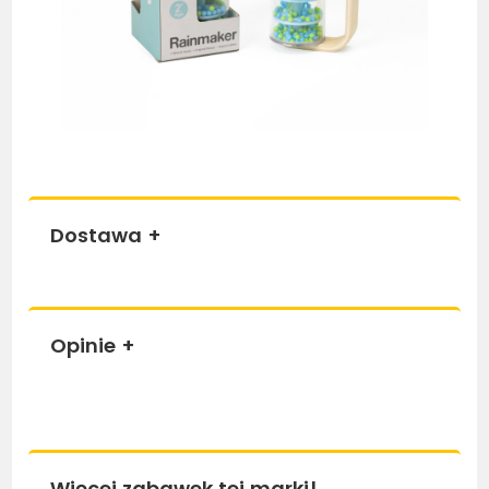
Dostawa
+
Opinie
+
Więcej zabawek tej marki!