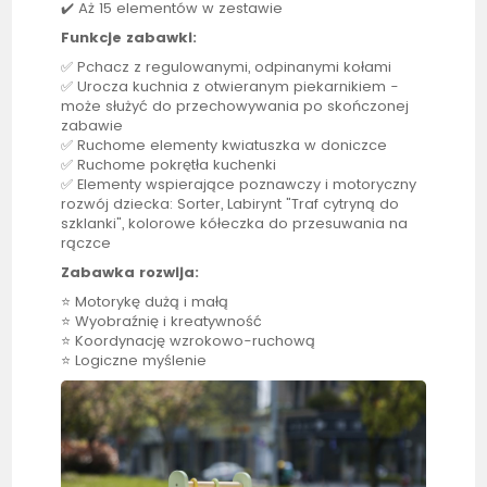
✔️ Aż 15 elementów w zestawie
Funkcje zabawki:
✅ Pchacz z regulowanymi, odpinanymi kołami
✅ Urocza
kuchnia
z otwieranym piekarnikiem -
może służyć do przechowywania po skończonej
zabawie
✅ Ruchome elementy kwiatuszka w doniczce
✅ Ruchome pokrętła kuchenki
✅ Elementy wspierające poznawczy i motoryczny
rozwój dziecka: Sorter, Labirynt "Traf cytryną do
szklanki", kolorowe kółeczka do przesuwania na
rączce
Zabawka rozwija:
⭐ Motorykę dużą i małą
⭐ Wyobraźnię i kreatywność
⭐ Koordynację wzrokowo-ruchową
⭐ Logiczne myślenie