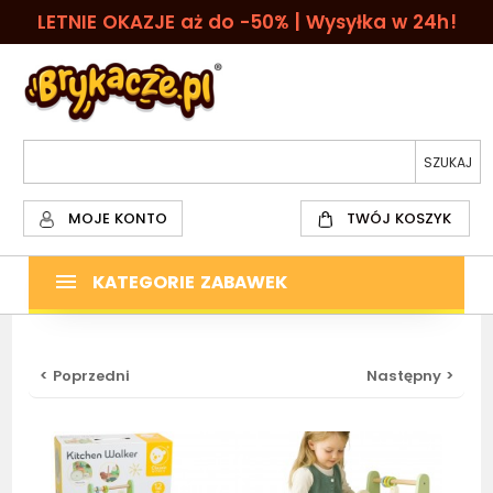
LETNIE OKAZJE aż do -50% | Wysyłka w 24h!
MOJE KONTO
TWÓJ KOSZYK
KATEGORIE ZABAWEK
< Poprzedni
Następny >