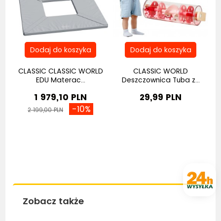
na
CLASSIC CLASSIC WORLD
CLASSIC WORLD
EDU Materac...
Deszczownica Tuba z...
1 979,10 PLN
29,99 PLN
-10%
2 199,00 PLN
Zobacz także
Bestseller
Bestseller