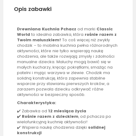
Opis zabawki
Drewniana
Kuchnia
Pchacz
od marki
Classic
World
to idealna zabawka, która
rośnie razem z
Twoim maluszkiem!
To coś więcej niż zwykły
chodzik – to mobilna
kuchnia
pełna różnorodnych
aktywności, które nie tylko wspierają naukę
chodzenia, ale także rozwijają zmysły i zdolności
manualne dziecka. Maluchy mogą bawić się w
małych kucharzy, kręcąc pokrętłami, smażąc na
patelni i myjąc warzywa w zlewie. Chodzik ma
solidną konstrukcję, która zapewnia stabilne
wsparcie przy stawianiu pierwszych kroków, a
zarazem pozwala dziecku odkrywać różne
aktywności w bezpieczny sposób.
Charakterystyka:
✔️ Zabawka od
12 miesiąca życia
✔️ Rośnie razem z dzieckiem
, od pchacza po
wielofunkcyjną kuchnię aktywności!
✔️ Wspiera naukę chodzenia dzięki
solidnej
konstrukcji