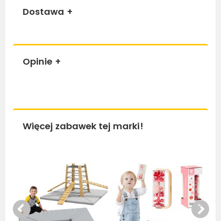
Dostawa
+
Opinie
+
Więcej zabawek tej marki!
Bestseller
Be