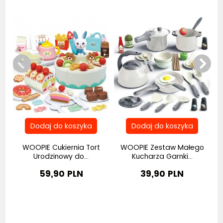
na
WOOPIE Cukiernia Tort
WOOPIE Zestaw Małego
Urodzinowy do...
Kucharza Garnki...
59,90 PLN
39,90 PLN