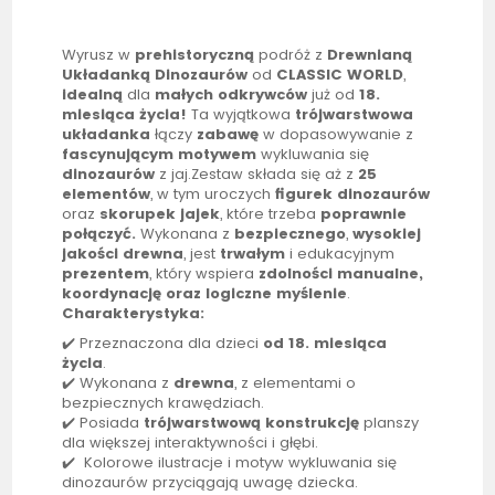
Wyrusz w
prehistoryczną
podróż z
Drewnianą
Układanką Dinozaurów
od
CLASSIC WORLD
,
idealną
dla
małych
odkrywców
już od
18.
miesiąca życia!
Ta wyjątkowa
trójwarstwowa
układanka
łączy
zabawę
w dopasowywanie z
fascynującym
motywem
wykluwania się
dinozaurów
z jaj.Zestaw składa się aż z
25
elementów
, w tym uroczych
figurek
dinozaurów
oraz
skorupek jajek
, które trzeba
poprawnie
połączyć.
Wykonana z
bezpiecznego
,
wysokiej
jakości drewna
, jest
trwałym
i edukacyjnym
prezentem
, który wspiera
zdolności manualne,
koordynację oraz logiczne myślenie
.
Charakterystyka:
✔️ Przeznaczona dla dzieci
od 18. miesiąca
życia
.
✔️ Wykonana z
drewna
, z elementami o
bezpiecznych krawędziach.
✔️ Posiada
trójwarstwową konstrukcję
planszy
dla większej interaktywności i głębi.
✔️ Kolorowe ilustracje i motyw wykluwania się
dinozaurów przyciągają uwagę dziecka.