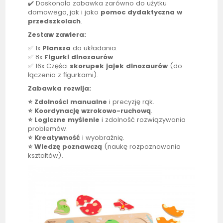
✔️ Doskonała zabawka zarówno do użytku
domowego, jak i jako
pomoc dydaktyczna w
przedszkolach
.
Zestaw zawiera:
✅ 1x
Plansza
do układania.
✅ 8x
Figurki dinozaurów
.
✅ 16x Części
skorupek jajek dinozaurów
(do
łączenia z figurkami).
Zabawka rozwija:
⭐ Zdolności manualne
i precyzję rąk.
⭐ Koordynację wzrokowo-ruchową
.
⭐ Logiczne myślenie
i zdolność rozwiązywania
problemów.
⭐ Kreatywność
i wyobraźnię.
⭐ Wiedzę poznawczą
(naukę rozpoznawania
kształtów).