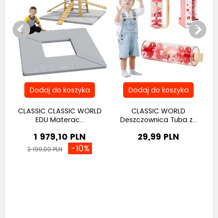
na
CLASSIC CLASSIC WORLD
CLASSIC WORLD
EDU Materac...
Deszczownica Tuba z...
1 979,10 PLN
29,99 PLN
-10%
2 199,00 PLN