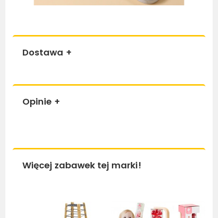
Dostawa
+
Opinie
+
Więcej zabawek tej marki!
Bestseller
Be