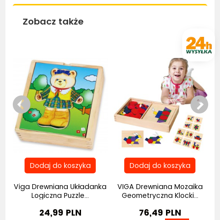
Zobacz także
Bestseller
Bestseller
Viga Drewniana Układanka
VIGA Drewniana Mozaika
W
.
Logiczna Puzzle...
Geometryczna Klocki...
24,99 PLN
76,49 PLN