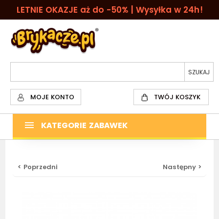
LETNIE OKAZJE aż do -50% | Wysyłka w 24h!
MOJE KONTO
TWÓJ KOSZYK
KATEGORIE ZABAWEK
< Poprzedni
Następny >