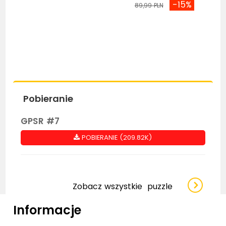
-15%
89,99 PLN
Pobieranie
GPSR #7
POBIERANIE (209.82K)
Zobacz wszystkie
puzzle
Informacje