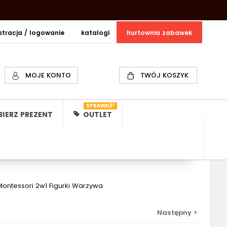
estracja / logowanie
katalogi
hurtownia zabawek
MOJE KONTO
TWÓJ KOSZYK
SPRAWDŹ!
IERZ PREZENT
OUTLET
ontessori 2w1 Figurki Warzywa
Następny >