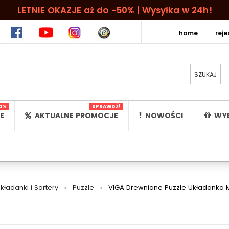
LETNIE OKAZJE aż do -50% | Wysyłka w 24h!
home
rej
0%
SPRAWDŹ!
E
AKTUALNE PROMOCJE
NOWOŚCI
WYB
kładanki i Sortery
>
Puzzle
>
VIGA Drewniane Puzzle Układanka M