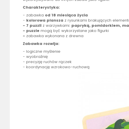
Charakterystyka:
- zabawka
od 18 miesiąca życia
-
kolorowa plansza
z rysunkami brakujących elemen
- 7 puzzli
z warzywkami:
papryką, pomidorkiem, mar
- puzzle
mogą być wykorzystane jako figurki
-
zabawka wykonana z drewna
Zabawka rozwija:
- logiczne myślenie
- wyobraźnię
- precyzję ruchów rączek
- koordynację wzrokowo-ruchową