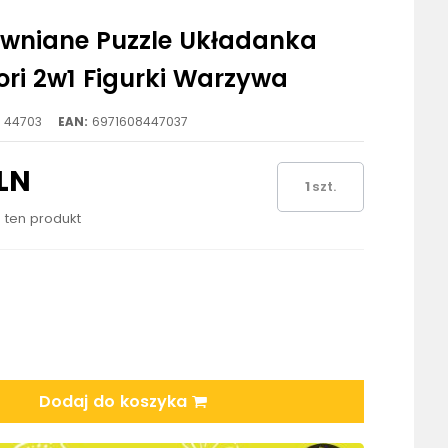
ewniane Puzzle Układanka
ri 2w1 Figurki Warzywa
44703
EAN:
6971608447037
LN
szt.
o ten produkt
Dodaj do koszyka