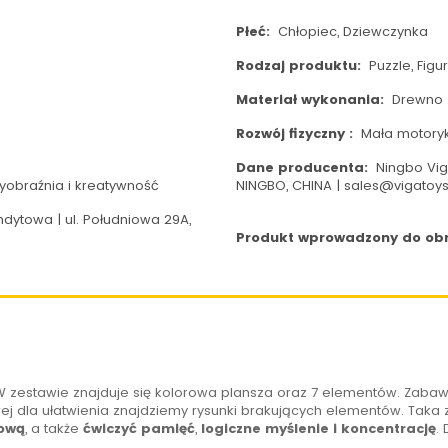
Płeć:
Chłopiec, Dziewczynka
Rodzaj produktu:
Puzzle, Figur
Materiał wykonania:
Drewno
Rozwój fizyczny :
Mała motory
Dane producenta:
Ningbo Viga
Wyobraźnia i kreatywność
NINGBO, CHINA | sales@vigatoy
dytowa | ul. Południowa 29A,
Produkt wprowadzony do obro
 zestawie znajduje się kolorowa plansza oraz 7 elementów. Zaba
ej dla ułatwienia znajdziemy rysunki brakujących elementów. Ta
ową
, a także
ćwiczyć pamięć
,
logiczne myślenie i koncentrację
.