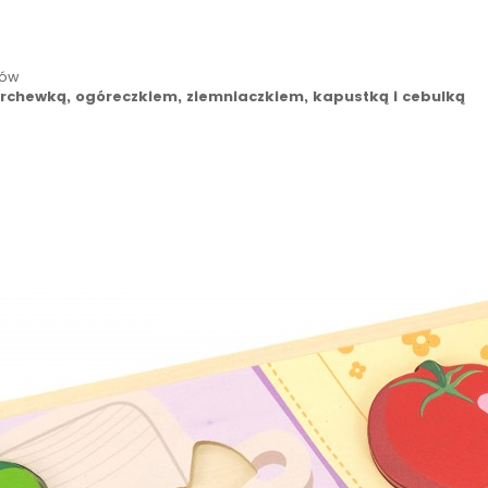
tów
chewką, ogóreczkiem, ziemniaczkiem, kapustką i cebulką