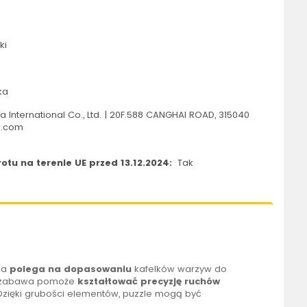
ki
ka
 International Co., Ltd. | 20F.588 CANGHAI ROAD, 315040
s.com
tu na terenie UE przed 13.12.2024:
Tak
wa
polega na dopasowaniu
kafelków warzyw do
ka zabawa pomoże
kształtować precyzję ruchów
 Dzięki grubości elementów, puzzle mogą być