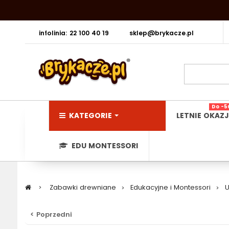
infolinia: 22 100 40 19
sklep@brykacze.pl
Do -5
KATEGORIE
LETNIE OKAZJ
EDU MONTESSORI
>
Zabawki drewniane
>
Edukacyjne i Montessori
>
U
< Poprzedni