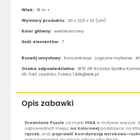
Wiek:
18 m +
Wymiary produktu:
30 x 22,5 x 1,6 (cm)
Kolor główny:
wielokolorowy
Ilość elementów:
7
Rozwój umysłowy:
Koncentracja , Logiczne myślenie , 
Osoba odpowiedzialna:
IBTK GP Kozicka Spółka Koman
05-540 Jeziórko, Polska | ibtk@ibtk.pl
Opis zabawki
Drewniane Puzzle
od marki
VIGA
w motywie warzyw. W
odpowiednich miejsc
na kolorowej
podstawce, na któr
rączek
, oraz
poprawić koordynację wzrokowo-ruch
wykorzystywane do innych zabaw jako figurki.