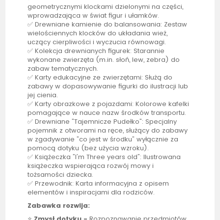
geometrycznymi klockami dzielonymi na części,
wprowadzająca w świat figur i ułamków.
✅ Drewniane kamienie do balansowania: Zestaw
wielościennych klocków do układania wież,
uczący cierpliwości i wyczucia równowagi.
✅ Kolekcja drewnianych figurek: Starannie
wykonane zwierzęta (m.in. słoń, lew, zebra) do
zabaw tematycznych.
✅ Karty edukacyjne ze zwierzętami: Służą do
zabawy w dopasowywanie figurki do ilustracji lub
jej cienia.
✅ Karty obrazkowe z pojazdami: Kolorowe kafelki
pomagające w nauce nazw środków transportu.
✅ Drewniane "Tajemnicze Pudełko": Specjalny
pojemnik z otworami na ręce, służący do zabawy
w zgadywanie "co jest w środku" wyłącznie za
pomocą dotyku (bez użycia wzroku).
✅ Książeczka "I'm Three years old": Ilustrowana
książeczka wspierająca rozwój mowy i
tożsamości dziecka.
✅ Przewodnik: Karta informacyjna z opisem
elementów i inspiracjami dla rodziców.
Zabawka rozwija:
⭐
Zmysł dotyku -
Rozpoznawanie przedmiotów