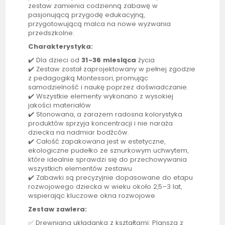
zestaw zamienia codzienną zabawę w
pasjonującą przygodę edukacyjną,
przygotowującą malca na nowe wyzwania
przedszkolne.
Charakterystyka:
✔️ Dla dzieci od
31-36 miesiąca
życia
✔️ Zestaw został zaprojektowany w pełnej zgodzie
z pedagogiką Montessori, promując
samodzielność i naukę poprzez doświadczanie.
✔️ Wszystkie elementy wykonano z wysokiej
jakości materiałów
✔️ Stonowana, a zarazem radosna kolorystyka
produktów sprzyja koncentracji i nie naraża
dziecka na nadmiar bodźców.
✔️ Całość zapakowana jest w estetyczne,
ekologiczne pudełko ze sznurkowym uchwytem,
które idealnie sprawdzi się do przechowywania
wszystkich elementów zestawu
✔️ Zabawki są precyzyjnie dopasowane do etapu
rozwojowego dziecka w wieku około 2,5–3 lat,
wspierając kluczowe okna rozwojowe.
Zestaw zawiera:
✅ Drewniana układanka z kształtami: Plansza z