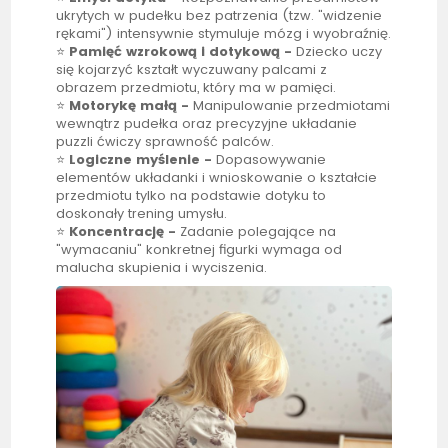
ukrytych w pudełku bez patrzenia (tzw. "widzenie
rękami") intensywnie stymuluje mózg i wyobraźnię.
⭐
Pamięć wzrokową i dotykową -
Dziecko uczy
się kojarzyć kształt wyczuwany palcami z
obrazem przedmiotu, który ma w pamięci.
⭐
Motorykę małą -
Manipulowanie przedmiotami
wewnątrz pudełka oraz precyzyjne układanie
puzzli ćwiczy sprawność palców.
⭐
Logiczne myślenie -
Dopasowywanie
elementów układanki i wnioskowanie o kształcie
przedmiotu tylko na podstawie dotyku to
doskonały trening umysłu.
⭐
Koncentrację -
Zadanie polegające na
"wymacaniu" konkretnej figurki wymaga od
malucha skupienia i wyciszenia.