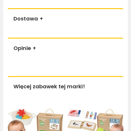
Dostawa
+
Opinie
+
Więcej zabawek tej marki!
Bestseller
Be