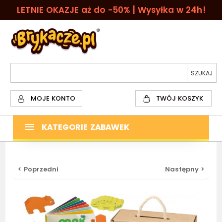
LETNIE OKAZJE aż do -50% | Wysyłka w 24h!
MOJE KONTO
TWÓJ KOSZYK
KATEGORIE ZABAWEK
< Poprzedni
Następny >