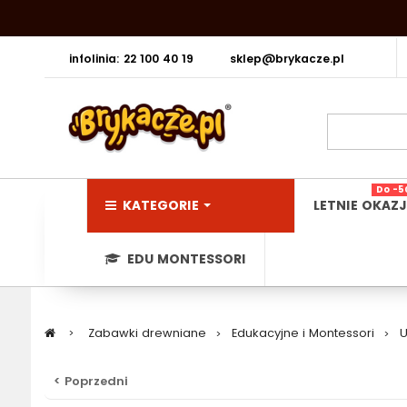
infolinia: 22 100 40 19
sklep@brykacze.pl
Do -5
KATEGORIE
LETNIE OKAZJ
EDU MONTESSORI
>
Zabawki drewniane
>
Edukacyjne i Montessori
>
U
< Poprzedni