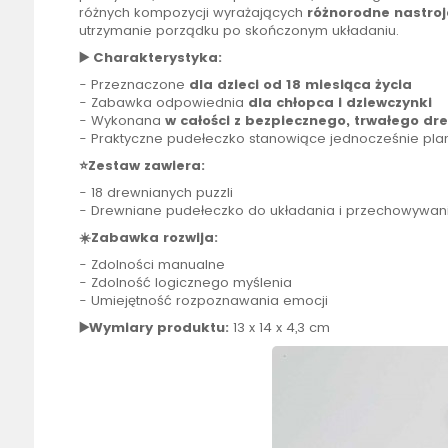
różnych kompozycji wyrażających
różnorodne nastroj
utrzymanie porządku po skończonym układaniu.
▶️ Charakterystyka:
- Przeznaczone
dla dzieci od 18 miesiąca życia
- Zabawka odpowiednia
dla chłopca i dziewczynki
- Wykonana
w całości z bezpiecznego, trwałego dr
- Praktyczne pudełeczko stanowiące jednocześnie pla
⭐Zestaw zawiera:
- 18 drewnianych puzzli
- Drewniane pudełeczko do układania i przechowywan
☀️Zabawka rozwija:
- Zdolności manualne
- Zdolność logicznego myślenia
- Umiejętność rozpoznawania emocji
▶️Wymiary produktu:
13 x 14 x 4,3 cm