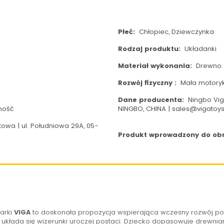
Płeć:
Chłopiec, Dziewczynka
Rodzaj produktu:
Układanki
Materiał wykonania:
Drewno
Rozwój fizyczny :
Mała motory
Dane producenta:
Ningbo Viga
ność
NINGBO, CHINA | sales@vigatoy
owa | ul. Południowa 29A, 05-
Produkt wprowadzony do obro
arki
VIGA
to doskonała propozycja wspierająca wczesny rozwój po
układa się wizerunki uroczej postaci. Dziecko dopasowuje drewnia