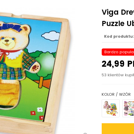
Viga Dr
Puzzle U
Kod produktu:
Bardzo popula
24,99 P
53 klientów kupi
KOLOR / WZÓR