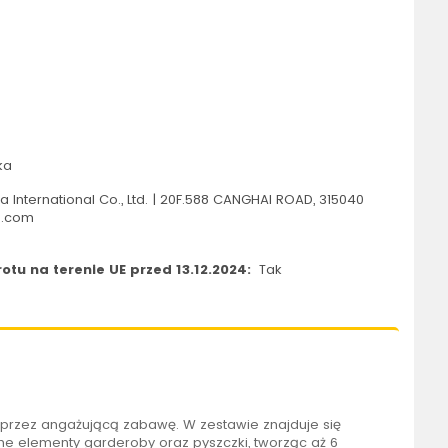
ka
 International Co., Ltd. | 20F.588 CANGHAI ROAD, 315040
s.com
tu na terenie UE przed 13.12.2024:
Tak
przez angażującą zabawę. W zestawie znajduje się
ne elementy garderoby oraz pyszczki, tworząc aż 6