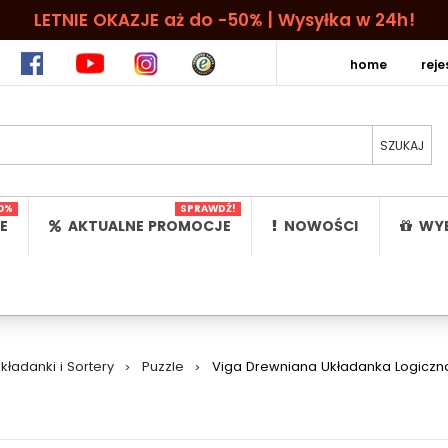
LETNIE OKAZJE aż do -50% | Wysyłka w 24h!
home
rej
0%
SPRAWDŹ!
E
AKTUALNE PROMOCJE
NOWOŚCI
WYB
kładanki i Sortery
>
Puzzle
>
Viga Drewniana Układanka Logiczna