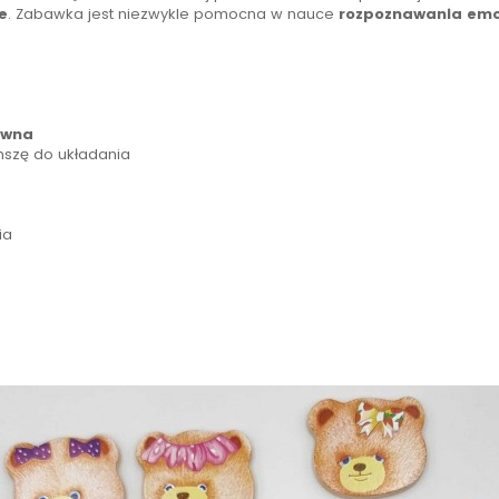
e
. Zabawka jest niezwykle pomocna w nauce
rozpoznawania emo
ewna
nszę do układania
ia