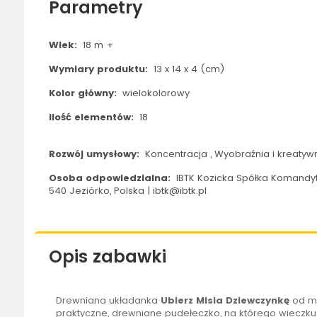
Parametry
Wiek:
18 m +
Wymiary produktu:
13 x 14 x 4 (cm)
Kolor główny:
wielokolorowy
Ilość elementów:
18
Rozwój umysłowy:
Koncentracja , Wyobraźnia i kreatyw
Osoba odpowiedzialna:
IBTK Kozicka Spółka Komandyt
540 Jeziórko, Polska | ibtk@ibtk.pl
Opis zabawki
Drewniana układanka
Ubierz Misia Dziewczynkę
od m
praktyczne, drewniane pudełeczko, na którego wieczku 