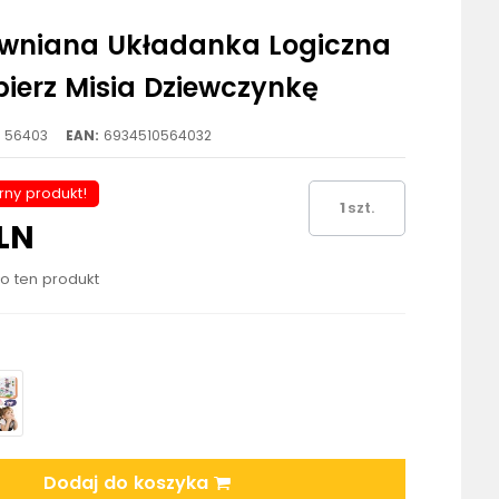
ewniana Układanka Logiczna
bierz Misia Dziewczynkę
56403
EAN:
6934510564032
rny produkt!
szt.
LN
ło ten produkt
Dodaj do koszyka