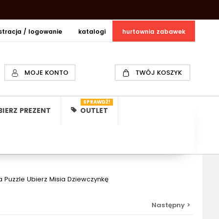
estracja / logowanie
katalogi
hurtownia zabawek
MOJE KONTO
TWÓJ KOSZYK
SPRAWDŹ!
IERZ PREZENT
OUTLET
 Puzzle Ubierz Misia Dziewczynkę
Następny >