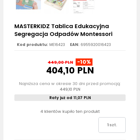
MASTERKIDZ Tablica Edukacyjna
Segregacja Odpadów Montessori
Kod produktu:
ME16423
EAN:
6955920016423
-10%
449,00 PLN
404,10 PLN
Najniższa cena w okresie 30 dni przed promocją:
449,10 PLN
Raty już od 11,07 PLN
4 klientów kupiło ten produkt
szt.