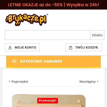
LETNIE OKAZJE aż do -50% | Wysyłka w 24h!
MOJE KONTO
TWÓJ KOSZYK
KATEGORIE ZABAWEK
< Poprzedni
Następny >
Promocja!