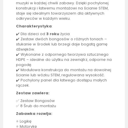
muzyki w każdej chwili zabawy. Dzięki pochylonej
konstrukcji i łatwemu montażowi na ścianie STEM,
staje się idealnym towarzyszem dla aktywnych
odkrywców w każdym wieku.
Charakterystyka
:
✔️ Dla dzieci od
3 roku
życia
✔️ Zestaw dwóch bongosów o różnych tonach –
stukanie w środek lub brzegi daje bogatą gamę
dźwięków.
✔️ Wykonane z odpornego tworzywa sztucznego
HDPE – idealne do użytku na zewnątrz, odporne na
pogodę.
✔️ Modułowa konstrukcja do montażu na dowolnej
ścianie lub wózku STEM, regulowana wysokość.
✔️ Pochylony panel dla łatwego dostępu małych
rączek.
Zestaw zawiera:
✅ Zestaw Bongosów
✅ 8 Śrub do montażu
Zabawka rozwija:
⭐ Logikę
⭐ Motorykę