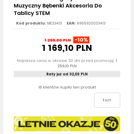
Muzyczny Bębenki Akcesoria Do
Tablicy STEM
Kod produktu:
ME33413
EAN:
6955920033413
-10%
1 299,00 PLN
1 169,10 PLN
Najniższa cena w okresie 30 dni przed promocją:
1
259,10 PLN
Raty już od 32,03 PLN
18 klientów kupiło ten produkt
szt.