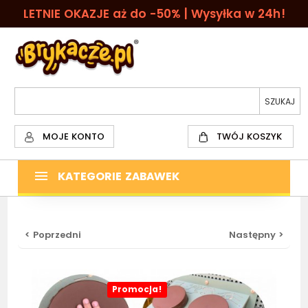
LETNIE OKAZJE aż do -50% | Wysyłka w 24h!
MOJE KONTO
TWÓJ KOSZYK
KATEGORIE ZABAWEK
< Poprzedni
Następny >
Promocja!