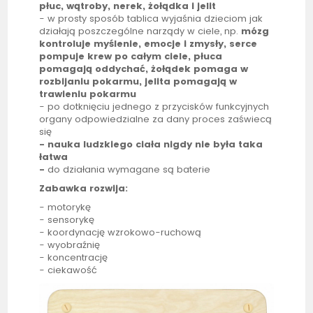
płuc, wątroby, nerek, żołądka i jelit
- w prosty sposób
tablica
wyjaśnia dzieciom jak
działają poszczególne narządy w ciele, np.
mózg
kontroluje myślenie, emocje i zmysły, serce
pompuje krew po całym ciele, płuca
pomagają oddychać, żołądek pomaga w
rozbijaniu pokarmu, jelita pomagają w
trawieniu pokarmu
- po dotknięciu jednego z przycisków funkcyjnych
organy odpowiedzialne za dany proces zaświecą
się
- nauka ludzkiego ciała nigdy nie była taka
łatwa
-
do działania wymagane są baterie
Zabawka rozwija:
- motorykę
- sensorykę
- koordynację wzrokowo-ruchową
- wyobraźnię
- koncentrację
- ciekawość