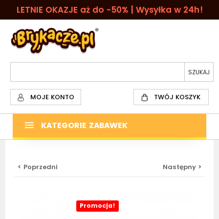
LETNIE OKAZJE aż do -50% | Wysyłka w 24h!
MOJE KONTO
TWÓJ KOSZYK
KATEGORIE ZABAWEK
< Poprzedni
Następny >
Promocja!