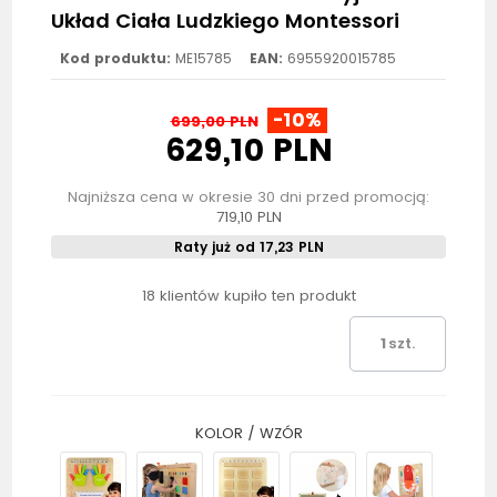
Układ Ciała Ludzkiego Montessori
Kod produktu:
ME15785
EAN:
6955920015785
-10%
699,00 PLN
629,10 PLN
Najniższa cena w okresie 30 dni przed promocją:
719,10 PLN
Raty już od 17,23 PLN
18 klientów kupiło ten produkt
szt.
KOLOR / WZÓR