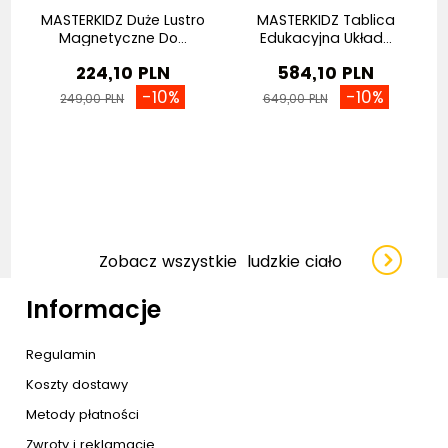
my
MASTERKIDZ Duże Lustro
MASTERKIDZ Tablica
M
Magnetyczne Do...
Edukacyjna Układ...
224,10 PLN
584,10 PLN
-10%
-10%
249,00 PLN
649,00 PLN
Zobacz wszystkie
ludzkie ciało
Informacje
Regulamin
Koszty dostawy
Metody płatności
Zwroty i reklamacje