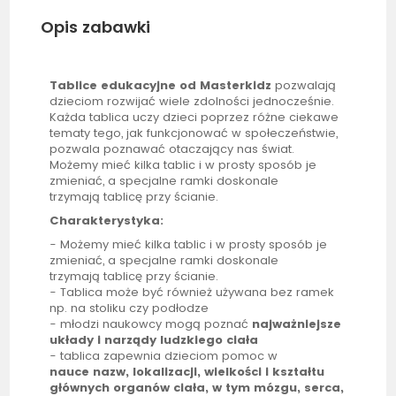
Opis zabawki
Tablice edukacyjne od Masterkidz
pozwalają
dzieciom rozwijać wiele zdolności jednocześnie.
Każda
tablica
uczy dzieci poprzez różne ciekawe
tematy tego, jak funkcjonować w społeczeństwie,
pozwala poznawać otaczający nas świat.
Możemy mieć kilka tablic i w prosty sposób je
zmieniać, a specjalne ramki doskonale
trzymają
tablicę
przy ścianie.
Charakterystyka:
- Możemy mieć kilka tablic i w prosty sposób je
zmieniać, a specjalne ramki doskonale
trzymają
tablicę
przy ścianie.
-
Tablica
może być również używana bez ramek
np. na stoliku czy podłodze
- młodzi naukowcy mogą poznać
najważniejsze
układy i narządy ludzkiego ciała
-
tablica
zapewnia dzieciom pomoc w
nauce
nazw, lokalizacji, wielkości i kształtu
głównych organów ciała, w tym mózgu, serca,