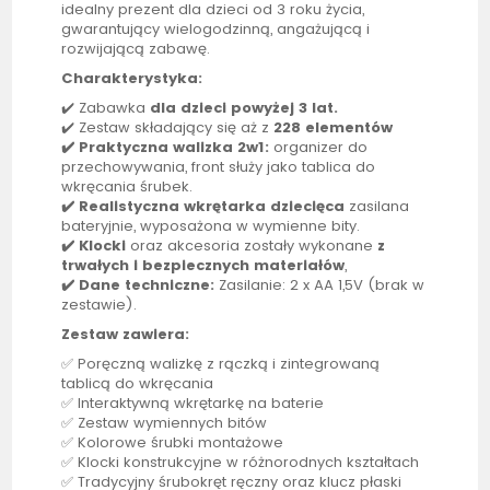
idealny prezent dla dzieci od 3 roku życia,
gwarantujący wielogodzinną, angażującą i
rozwijającą zabawę.
Charakterystyka:
✔️ Zabawka
dla dzieci powyżej 3 lat.
✔️ Zestaw składający się aż z
228 elementów
✔️ Praktyczna walizka 2w1:
organizer do
przechowywania, front służy jako
tablica
do
wkręcania śrubek.
✔️ Realistyczna
wkrętarka
dziecięca
zasilana
bateryjnie, wyposażona w wymienne bity.
✔️ Klocki
oraz akcesoria zostały wykonane
z
trwałych i bezpiecznych materiałów
,
✔️ Dane techniczne:
Zasilanie: 2 x AA 1,5V (brak w
zestawie).
Zestaw zawiera:
✅ Poręczną walizkę z rączką i zintegrowaną
tablicą
do wkręcania
✅ Interaktywną wkrętarkę na baterie
✅ Zestaw wymiennych bitów
✅ Kolorowe śrubki montażowe
✅ Klocki konstrukcyjne w różnorodnych kształtach
✅ Tradycyjny śrubokręt ręczny oraz klucz płaski