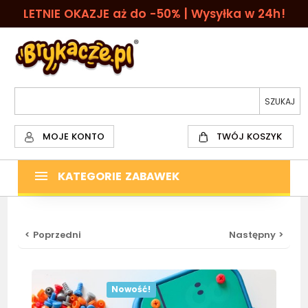
LETNIE OKAZJE aż do -50% | Wysyłka w 24h!
MOJE KONTO
TWÓJ KOSZYK
KATEGORIE ZABAWEK
< Poprzedni
Następny >
Nowość!