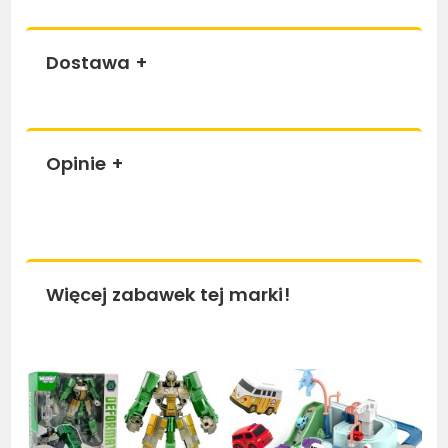
Dostawa
+
Opinie
+
Więcej zabawek tej marki!
Bestseller
Bestseller
Be