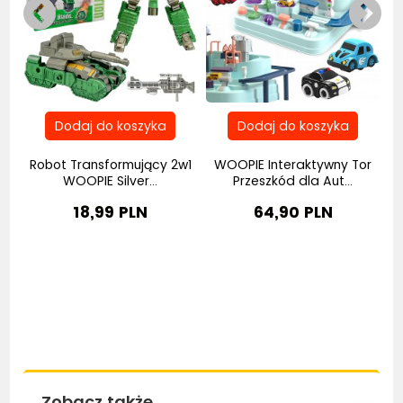
Robot Transformujący 2w1
WOOPIE Interaktywny Tor
..
WOOPIE Silver...
Przeszkód dla Aut...
18,99 PLN
64,90 PLN
Zobacz także