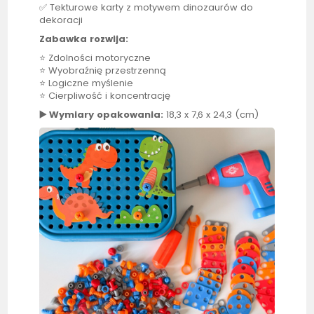
✅ Tekturowe karty z motywem dinozaurów do
dekoracji
Zabawka rozwija:
⭐ Zdolności motoryczne
⭐ Wyobraźnię przestrzenną
⭐ Logiczne myślenie
⭐ Cierpliwość i koncentrację
▶️ Wymiary opakowania:
18,3 x 7,6 x 24,3 (cm)