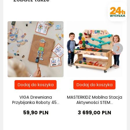
Bestseller
Nowość
Be
ny
VIGA Drewniana
MASTERKIDZ Mobilna Stacja
C
Przybijanka Roboty 45...
Aktywności STEM...
59,90 PLN
3 699,00 PLN