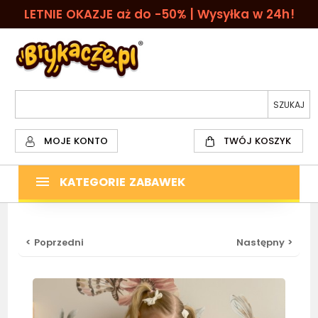
LETNIE OKAZJE aż do -50% | Wysyłka w 24h!
MOJE KONTO
TWÓJ KOSZYK
KATEGORIE ZABAWEK
< Poprzedni
Następny >