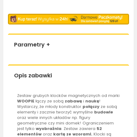
Parametry
+
Opis zabawki
Zestaw grubych klocków magnetycznych od marki
WOOPIE
łączy ze sobą
zabawę
i
naukę
!
Wystarczy, że młody konstruktor
połączy
ze sobą
elementy i zacznie tworzyć wymyślne
budowle
oraz wiele innych układów np. figury
geometryczne czy mini domek! Ograniczeniem
jest tylko
wyobraźnia
. Zestaw zawiera
52
elementów
oraz
kartę ze wzorami.
Klocki są