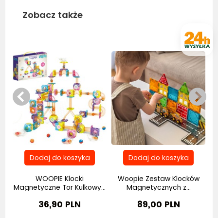
Zobacz także
Bestseller
Be
LE
ka
WOOPIE Klocki
Woopie Zestaw Klocków
Magnetyczne Tor Kulkowy...
Magnetycznych z...
36,90 PLN
89,00 PLN