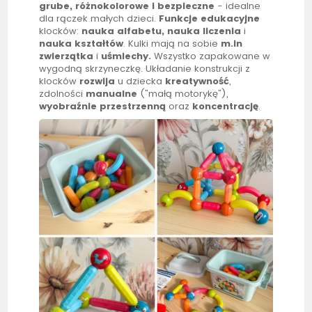
grube
,
różnokolorowe
i
bezpieczne
- idealne
dla rączek małych dzieci.
Funkcje
edukacyjne
klocków:
nauka alfabetu, nauka liczenia
i
nauka kształtów
.
Kulki mają na sobie
m.in
zwierzątka
i
uśmiechy.
Wszystko zapakowane w
wygodną skrzyneczkę. Układanie konstrukcji z
klocków
rozwija
u dziecka
kreatywność
,
zdolności
manualne
("małą motorykę"),
wyobraźnie przestrzenną
oraz
koncentrację
.