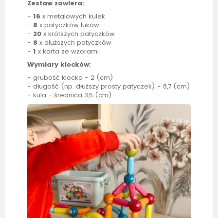
Zestaw zawiera:
-
16
x metalowych kulek
-
8
x patyczków łuków
-
20
x krótszych patyczków
-
8
x dłuższych patyczków
-
1
x karta ze wzorami
Wymiary klocków:
- grubość klocka - 2 (cm)
- długość (np. dłuższy prosty patyczek) - 8,7 (cm)
- kula - średnica 3,5 (cm)