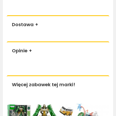
Dostawa
+
Opinie
+
Więcej zabawek tej marki!
Bestseller
Bestseller
Be