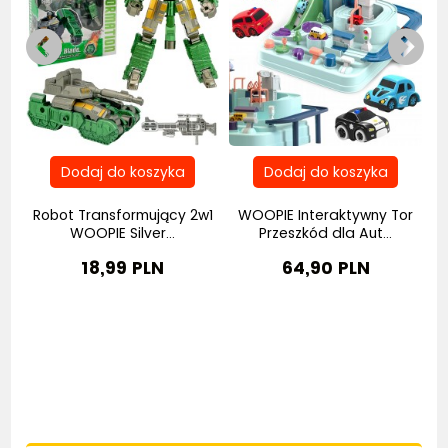
Robot Transformujący 2w1
WOOPIE Interaktywny Tor
..
WOOPIE Silver...
Przeszkód dla Aut...
18,99 PLN
64,90 PLN