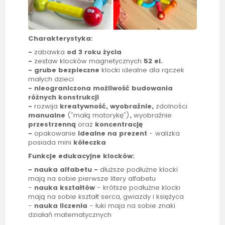
Charakterystyka:
-
zabawka
od 3 roku życia
-
zestaw klocków magnetycznych
52 el.
- grube bezpieczne
klocki idealne dla rączek
małych dzieci
- nieograniczona możliwość budowania
różnych konstrukcji
-
rozwija
kreatywność
, wyobraźnie,
zdolności
manualne
("małą motorykę")
,
wyobraźnie
przestrzenną
oraz
koncentrację
-
opakowanie
idealne na prezent
- walizka
posiada mini
kółeczka
Funkcje
edukacyjne
klocków:
- nauka alfabetu -
dłuższe podłużne klocki
mają na sobie pierwsze litery alfabetu
-
nauka kształtów
- krótsze podłużne klocki
mają na sobie kształt serca, gwiazdy i księżyca
-
nauka liczenia
- łuki maja na sobie znaki
działań matematycznych